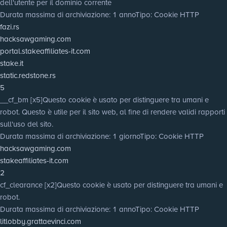
dell'utente per il dominio corrente
Durata massima di archiviazione
: 1 anno
Tipo
: Cookie HTTP
fazi.rs
hacksawgaming.com
portal.stakeaffiliates-it.com
stake.it
static.redstone.rs
5
__cf_bm [x5]
Questo cookie è usato per distinguere tra umani e
robot. Questo è utile per il sito web, al fine di rendere validi rapporti
sull'uso del sito.
Durata massima di archiviazione
: 1 giorno
Tipo
: Cookie HTTP
hacksawgaming.com
stakeaffiliates-it.com
2
cf_clearance [x2]
Questo cookie è usato per distinguere tra umani e
robot.
Durata massima di archiviazione
: 1 anno
Tipo
: Cookie HTTP
litlobby.grattaevinci.com