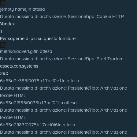
[empty name]
In attesa
Durata massima di archiviazione
: Sessione
Tipo
: Cookie HTTP
Yandex
1
Per saperne di più su questo fornitore
metrika/advert.gif
In attesa
Durata massima di archiviazione
: Sessione
Tipo
: Pixel Tracker
assets.cdn.systems
290
6a55a2e383f0075b17acf0e1
In attesa
Durata massima di archiviazione
: Persistente
Tipo
: Archiviazione
locale HTML
6a55a2f883f0075b17acf0f1
In attesa
Durata massima di archiviazione
: Persistente
Tipo
: Archiviazione
locale HTML
6a55a2ff83f0075b17acf0f6
In attesa
Durata massima di archiviazione
: Persistente
Tipo
: Archiviazione