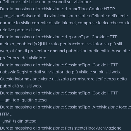
effettuare statistiche non personali sul visitatore.
Durata massima di archiviazione
: 1 anno
Tipo
: Cookie HTTP
_ym_visorc
Salva dati di azioni che sono state effettuate dell'utente
durante la visita corrente al sito internet, comprese le ricerche con le
relative parole chiave.
Durata massima di archiviazione
: 1 giorno
Tipo
: Cookie HTTP
metrika_enabled [x2]
Utilizzato per tracciare i visitatori su più siti
web, al fine di presentare annunci pubblicitari pertinenti in base alle
preferenze del visitatore.
Durata massima di archiviazione
: Sessione
Tipo
: Cookie HTTP
yabs-sid
Registra dati sui visitatori da più visite e su più siti web.
Questa informazione viene utilizzata per misurare l'efficienza della
pubblicità sui siti web.
Durata massima di archiviazione
: Sessione
Tipo
: Cookie HTTP
__ym_tab_guid
In attesa
Durata massima di archiviazione
: Sessione
Tipo
: Archiviazione locale
HTML
_ym#_lsid
In attesa
Durata massima di archiviazione
: Persistente
Tipo
: Archiviazione