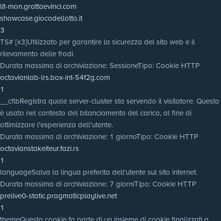
lit-mon.grattaevinci.com
showcase.giocodellotto.it
3
TS# [x3]
Utilizzato per garantire la sicurezza del sito web e il
rilevamento delle frodi.
Durata massima di archiviazione
: Sessione
Tipo
: Cookie HTTP
octavianlab-lrs.box-int-54f2g.com
1
__cflb
Registra quale server-cluster sta servendo il visitatore. Questo
è usato nel contesto del bilanciamento del carico, al fine di
ottimizzare l'esperienza dell'utente.
Durata massima di archiviazione
: 1 giorno
Tipo
: Cookie HTTP
octavianstakeiteur.fazi.rs
1
language
Salva la lingua preferita dell'utente sul sito internet.
Durata massima di archiviazione
: 7 giorni
Tipo
: Cookie HTTP
prelive0-static.pragmaticplaylive.net
1
theme
Questo cookie fa parte di un insieme di cookie finalizzati a