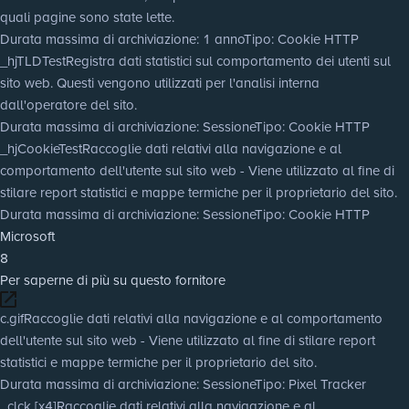
quali pagine sono state lette.
Durata massima di archiviazione
: 1 anno
Tipo
: Cookie HTTP
_hjTLDTest
Registra dati statistici sul comportamento dei utenti sul
sito web. Questi vengono utilizzati per l'analisi interna
dall'operatore del sito.
Durata massima di archiviazione
: Sessione
Tipo
: Cookie HTTP
_hjCookieTest
Raccoglie dati relativi alla navigazione e al
comportamento dell'utente sul sito web - Viene utilizzato al fine di
stilare report statistici e mappe termiche per il proprietario del sito.
Durata massima di archiviazione
: Sessione
Tipo
: Cookie HTTP
Microsoft
8
Per saperne di più su questo fornitore
c.gif
Raccoglie dati relativi alla navigazione e al comportamento
dell'utente sul sito web - Viene utilizzato al fine di stilare report
statistici e mappe termiche per il proprietario del sito.
Durata massima di archiviazione
: Sessione
Tipo
: Pixel Tracker
_clck [x4]
Raccoglie dati relativi alla navigazione e al