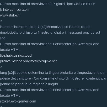
Durata massima di archiviazione
: 7 giorni
Tipo
: Cookie HTTP
js.intercomcdn.com
www.stake.it
2
intercom.intercom-state-# [x2]
Memorizza se l'utente abbia
rimpicciolito o chiuso la finestra di chat o i messaggi pop-up sul
sito.
Durata massima di archiviazione
: Persistente
Tipo
: Archiviazione
locale HTML
live.hubcasino.cloud
prelive0-static.pragmaticplaylive.net
2
lang [x2]
Il cookie determina la lingua preferita e l'impostazione del
paese del visitatore - Ciò consente al sito di mostrare i contenuti più
pertinenti per quella regione e lingua.
Durata massima di archiviazione
: Persistente
Tipo
: Archiviazione
locale HTML
stakeit.evo-games.com
2