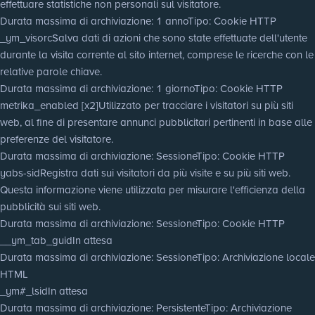
effettuare statistiche non personali sul visitatore.
Durata massima di archiviazione
: 1 anno
Tipo
: Cookie HTTP
_ym_visorc
Salva dati di azioni che sono state effettuate dell'utente
durante la visita corrente al sito internet, comprese le ricerche con le
relative parole chiave.
Durata massima di archiviazione
: 1 giorno
Tipo
: Cookie HTTP
metrika_enabled [x2]
Utilizzato per tracciare i visitatori su più siti
web, al fine di presentare annunci pubblicitari pertinenti in base alle
preferenze del visitatore.
Durata massima di archiviazione
: Sessione
Tipo
: Cookie HTTP
yabs-sid
Registra dati sui visitatori da più visite e su più siti web.
Questa informazione viene utilizzata per misurare l'efficienza della
pubblicità sui siti web.
Durata massima di archiviazione
: Sessione
Tipo
: Cookie HTTP
__ym_tab_guid
In attesa
Durata massima di archiviazione
: Sessione
Tipo
: Archiviazione locale
HTML
_ym#_lsid
In attesa
Durata massima di archiviazione
: Persistente
Tipo
: Archiviazione