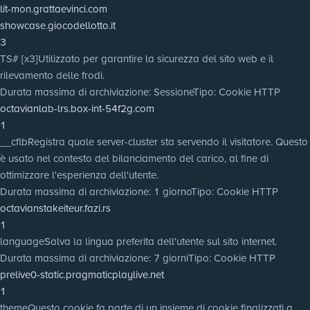
lit-mon.grattaevinci.com
showcase.giocodellotto.it
3
TS# [x3]
Utilizzato per garantire la sicurezza del sito web e il
rilevamento delle frodi.
Durata massima di archiviazione
: Sessione
Tipo
: Cookie HTTP
octavianlab-lrs.box-int-54f2g.com
1
__cflb
Registra quale server-cluster sta servendo il visitatore. Questo
è usato nel contesto del bilanciamento del carico, al fine di
ottimizzare l'esperienza dell'utente.
Durata massima di archiviazione
: 1 giorno
Tipo
: Cookie HTTP
octavianstakeiteur.fazi.rs
1
language
Salva la lingua preferita dell'utente sul sito internet.
Durata massima di archiviazione
: 7 giorni
Tipo
: Cookie HTTP
prelive0-static.pragmaticplaylive.net
1
theme
Questo cookie fa parte di un insieme di cookie finalizzati a