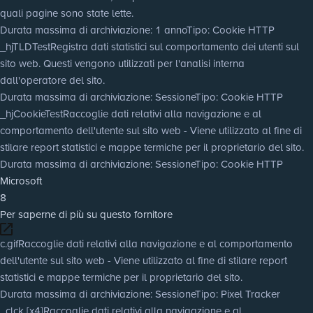
quali pagine sono state lette.
Durata massima di archiviazione
: 1 anno
Tipo
: Cookie HTTP
_hjTLDTest
Registra dati statistici sul comportamento dei utenti sul
sito web. Questi vengono utilizzati per l'analisi interna
dall'operatore del sito.
Durata massima di archiviazione
: Sessione
Tipo
: Cookie HTTP
_hjCookieTest
Raccoglie dati relativi alla navigazione e al
comportamento dell'utente sul sito web - Viene utilizzato al fine di
stilare report statistici e mappe termiche per il proprietario del sito.
Durata massima di archiviazione
: Sessione
Tipo
: Cookie HTTP
Microsoft
8
Per saperne di più su questo fornitore
c.gif
Raccoglie dati relativi alla navigazione e al comportamento
dell'utente sul sito web - Viene utilizzato al fine di stilare report
statistici e mappe termiche per il proprietario del sito.
Durata massima di archiviazione
: Sessione
Tipo
: Pixel Tracker
_clck [x4]
Raccoglie dati relativi alla navigazione e al