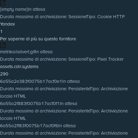
[empty name]
In attesa
Durata massima di archiviazione
: Sessione
Tipo
: Cookie HTTP
Yandex
1
Per saperne di più su questo fornitore
metrika/advert.gif
In attesa
Durata massima di archiviazione
: Sessione
Tipo
: Pixel Tracker
assets.cdn.systems
290
6a55a2e383f0075b17acf0e1
In attesa
Durata massima di archiviazione
: Persistente
Tipo
: Archiviazione
locale HTML
6a55a2f883f0075b17acf0f1
In attesa
Durata massima di archiviazione
: Persistente
Tipo
: Archiviazione
locale HTML
6a55a2ff83f0075b17acf0f6
In attesa
Durata massima di archiviazione
: Persistente
Tipo
: Archiviazione