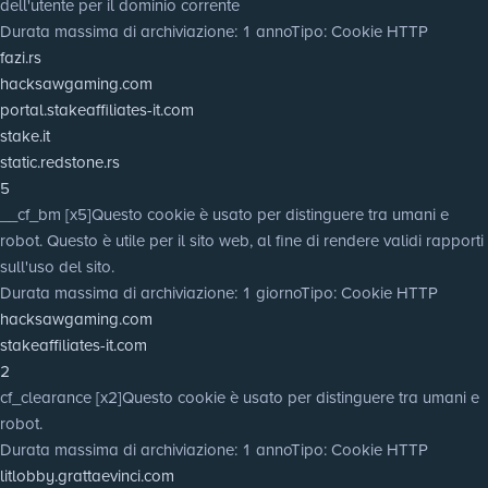
dell'utente per il dominio corrente
Durata massima di archiviazione
: 1 anno
Tipo
: Cookie HTTP
fazi.rs
hacksawgaming.com
portal.stakeaffiliates-it.com
stake.it
static.redstone.rs
5
__cf_bm [x5]
Questo cookie è usato per distinguere tra umani e
robot. Questo è utile per il sito web, al fine di rendere validi rapporti
sull'uso del sito.
Durata massima di archiviazione
: 1 giorno
Tipo
: Cookie HTTP
hacksawgaming.com
stakeaffiliates-it.com
2
cf_clearance [x2]
Questo cookie è usato per distinguere tra umani e
robot.
Durata massima di archiviazione
: 1 anno
Tipo
: Cookie HTTP
litlobby.grattaevinci.com