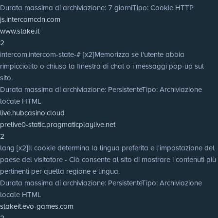
Durata massima di archiviazione
: 7 giorni
Tipo
: Cookie HTTP
js.intercomcdn.com
www.stake.it
2
intercom.intercom-state-# [x2]
Memorizza se l'utente abbia
rimpicciolito o chiuso la finestra di chat o i messaggi pop-up sul
sito.
Durata massima di archiviazione
: Persistente
Tipo
: Archiviazione
locale HTML
live.hubcasino.cloud
prelive0-static.pragmaticplaylive.net
2
lang [x2]
Il cookie determina la lingua preferita e l'impostazione del
paese del visitatore - Ciò consente al sito di mostrare i contenuti più
pertinenti per quella regione e lingua.
Durata massima di archiviazione
: Persistente
Tipo
: Archiviazione
locale HTML
stakeit.evo-games.com
2