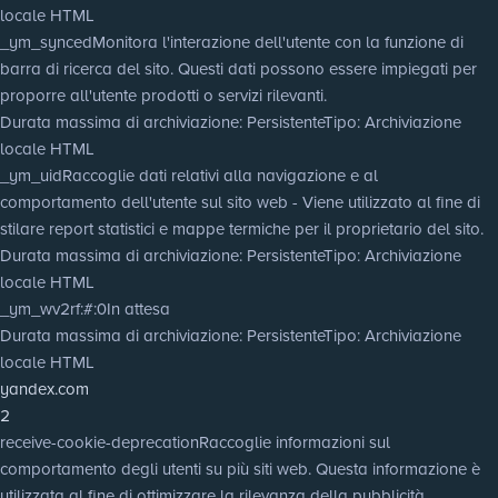
locale HTML
_ym_synced
Monitora l'interazione dell'utente con la funzione di
barra di ricerca del sito. Questi dati possono essere impiegati per
proporre all'utente prodotti o servizi rilevanti.
Durata massima di archiviazione
: Persistente
Tipo
: Archiviazione
locale HTML
_ym_uid
Raccoglie dati relativi alla navigazione e al
comportamento dell'utente sul sito web - Viene utilizzato al fine di
stilare report statistici e mappe termiche per il proprietario del sito.
Durata massima di archiviazione
: Persistente
Tipo
: Archiviazione
locale HTML
_ym_wv2rf:#:0
In attesa
Durata massima di archiviazione
: Persistente
Tipo
: Archiviazione
locale HTML
yandex.com
2
receive-cookie-deprecation
Raccoglie informazioni sul
comportamento degli utenti su più siti web. Questa informazione è
utilizzata al fine di ottimizzare la rilevanza della pubblicità.