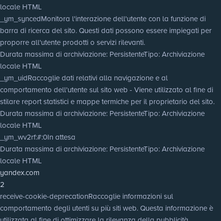
locale HTML
_ym_synced
Monitora l'interazione dell'utente con la funzione di
barra di ricerca del sito. Questi dati possono essere impiegati per
proporre all'utente prodotti o servizi rilevanti.
Durata massima di archiviazione
: Persistente
Tipo
: Archiviazione
locale HTML
_ym_uid
Raccoglie dati relativi alla navigazione e al
comportamento dell'utente sul sito web - Viene utilizzato al fine di
stilare report statistici e mappe termiche per il proprietario del sito.
Durata massima di archiviazione
: Persistente
Tipo
: Archiviazione
locale HTML
_ym_wv2rf:#:0
In attesa
Durata massima di archiviazione
: Persistente
Tipo
: Archiviazione
locale HTML
yandex.com
2
receive-cookie-deprecation
Raccoglie informazioni sul
comportamento degli utenti su più siti web. Questa informazione è
utilizzata al fine di ottimizzare la rilevanza della pubblicità.