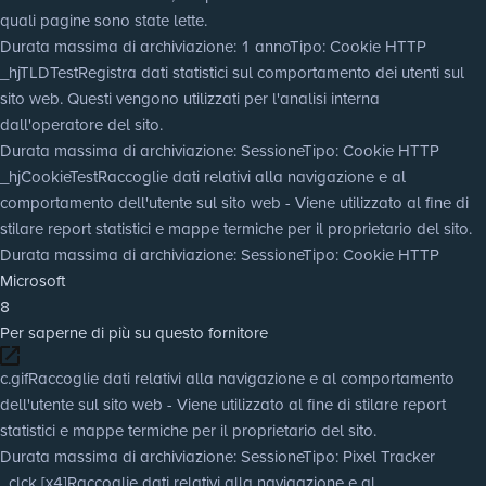
quali pagine sono state lette.
Durata massima di archiviazione
: 1 anno
Tipo
: Cookie HTTP
_hjTLDTest
Registra dati statistici sul comportamento dei utenti sul
sito web. Questi vengono utilizzati per l'analisi interna
dall'operatore del sito.
Durata massima di archiviazione
: Sessione
Tipo
: Cookie HTTP
_hjCookieTest
Raccoglie dati relativi alla navigazione e al
comportamento dell'utente sul sito web - Viene utilizzato al fine di
stilare report statistici e mappe termiche per il proprietario del sito.
Durata massima di archiviazione
: Sessione
Tipo
: Cookie HTTP
Microsoft
8
Per saperne di più su questo fornitore
c.gif
Raccoglie dati relativi alla navigazione e al comportamento
dell'utente sul sito web - Viene utilizzato al fine di stilare report
statistici e mappe termiche per il proprietario del sito.
Durata massima di archiviazione
: Sessione
Tipo
: Pixel Tracker
_clck [x4]
Raccoglie dati relativi alla navigazione e al