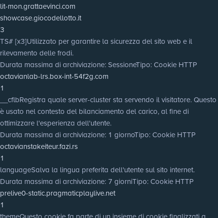
lit-mon.grattaevinci.com
showcase.giocodellotto.it
3
TS# [x3]
Utilizzato per garantire la sicurezza del sito web e il
rilevamento delle frodi.
Durata massima di archiviazione
: Sessione
Tipo
: Cookie HTTP
octavianlab-lrs.box-int-54f2g.com
1
__cflb
Registra quale server-cluster sta servendo il visitatore. Questo
è usato nel contesto del bilanciamento del carico, al fine di
ottimizzare l'esperienza dell'utente.
Durata massima di archiviazione
: 1 giorno
Tipo
: Cookie HTTP
octavianstakeiteur.fazi.rs
1
language
Salva la lingua preferita dell'utente sul sito internet.
Durata massima di archiviazione
: 7 giorni
Tipo
: Cookie HTTP
prelive0-static.pragmaticplaylive.net
1
theme
Questo cookie fa parte di un insieme di cookie finalizzati a