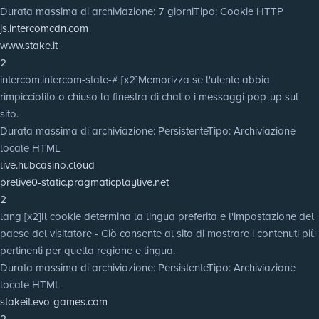
Durata massima di archiviazione
: 7 giorni
Tipo
: Cookie HTTP
js.intercomcdn.com
www.stake.it
2
intercom.intercom-state-# [x2]
Memorizza se l'utente abbia
rimpicciolito o chiuso la finestra di chat o i messaggi pop-up sul
sito.
Durata massima di archiviazione
: Persistente
Tipo
: Archiviazione
locale HTML
live.hubcasino.cloud
prelive0-static.pragmaticplaylive.net
2
lang [x2]
Il cookie determina la lingua preferita e l'impostazione del
paese del visitatore - Ciò consente al sito di mostrare i contenuti più
pertinenti per quella regione e lingua.
Durata massima di archiviazione
: Persistente
Tipo
: Archiviazione
locale HTML
stakeit.evo-games.com
2