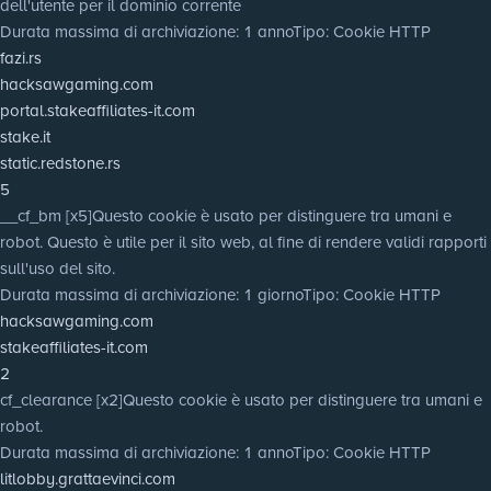
dell'utente per il dominio corrente
Durata massima di archiviazione
: 1 anno
Tipo
: Cookie HTTP
fazi.rs
hacksawgaming.com
portal.stakeaffiliates-it.com
stake.it
static.redstone.rs
5
__cf_bm [x5]
Questo cookie è usato per distinguere tra umani e
robot. Questo è utile per il sito web, al fine di rendere validi rapporti
sull'uso del sito.
Durata massima di archiviazione
: 1 giorno
Tipo
: Cookie HTTP
hacksawgaming.com
stakeaffiliates-it.com
2
cf_clearance [x2]
Questo cookie è usato per distinguere tra umani e
robot.
Durata massima di archiviazione
: 1 anno
Tipo
: Cookie HTTP
litlobby.grattaevinci.com