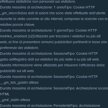
effettuare statistiche non personali sul visitatore.
Durata massima di archiviazione
: 1 anno
Tipo
: Cookie HTTP
_ym_visorc
Salva dati di azioni che sono state effettuate dell'utente
durante la visita corrente al sito internet, comprese le ricerche con le
relative parole chiave.
Durata massima di archiviazione
: 1 giorno
Tipo
: Cookie HTTP
metrika_enabled [x2]
Utilizzato per tracciare i visitatori su più siti
web, al fine di presentare annunci pubblicitari pertinenti in base alle
preferenze del visitatore.
Durata massima di archiviazione
: Sessione
Tipo
: Cookie HTTP
yabs-sid
Registra dati sui visitatori da più visite e su più siti web.
Questa informazione viene utilizzata per misurare l'efficienza della
pubblicità sui siti web.
Durata massima di archiviazione
: Sessione
Tipo
: Cookie HTTP
__ym_tab_guid
In attesa
Durata massima di archiviazione
: Sessione
Tipo
: Archiviazione locale
HTML
_ym#_lsid
In attesa
Durata massima di archiviazione
: Persistente
Tipo
: Archiviazione