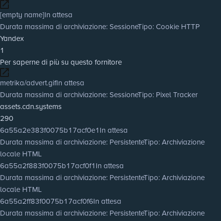
[empty name]
In attesa
Durata massima di archiviazione
: Sessione
Tipo
: Cookie HTTP
Yandex
1
Per saperne di più su questo fornitore
metrika/advert.gif
In attesa
Durata massima di archiviazione
: Sessione
Tipo
: Pixel Tracker
assets.cdn.systems
290
6a55a2e383f0075b17acf0e1
In attesa
Durata massima di archiviazione
: Persistente
Tipo
: Archiviazione
locale HTML
6a55a2f883f0075b17acf0f1
In attesa
Durata massima di archiviazione
: Persistente
Tipo
: Archiviazione
locale HTML
6a55a2ff83f0075b17acf0f6
In attesa
Durata massima di archiviazione
: Persistente
Tipo
: Archiviazione