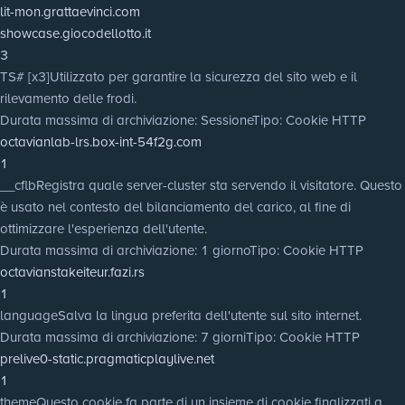
lit-mon.grattaevinci.com
showcase.giocodellotto.it
3
TS# [x3]
Utilizzato per garantire la sicurezza del sito web e il
rilevamento delle frodi.
Durata massima di archiviazione
: Sessione
Tipo
: Cookie HTTP
octavianlab-lrs.box-int-54f2g.com
1
__cflb
Registra quale server-cluster sta servendo il visitatore. Questo
è usato nel contesto del bilanciamento del carico, al fine di
ottimizzare l'esperienza dell'utente.
Durata massima di archiviazione
: 1 giorno
Tipo
: Cookie HTTP
octavianstakeiteur.fazi.rs
1
language
Salva la lingua preferita dell'utente sul sito internet.
Durata massima di archiviazione
: 7 giorni
Tipo
: Cookie HTTP
prelive0-static.pragmaticplaylive.net
1
theme
Questo cookie fa parte di un insieme di cookie finalizzati a