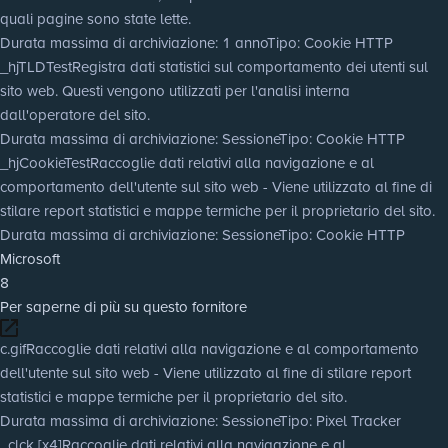
quali pagine sono state lette.
Durata massima di archiviazione
: 1 anno
Tipo
: Cookie HTTP
_hjTLDTest
Registra dati statistici sul comportamento dei utenti sul
sito web. Questi vengono utilizzati per l'analisi interna
dall'operatore del sito.
Durata massima di archiviazione
: Sessione
Tipo
: Cookie HTTP
_hjCookieTest
Raccoglie dati relativi alla navigazione e al
comportamento dell'utente sul sito web - Viene utilizzato al fine di
stilare report statistici e mappe termiche per il proprietario del sito.
Durata massima di archiviazione
: Sessione
Tipo
: Cookie HTTP
Microsoft
8
Per saperne di più su questo fornitore
c.gif
Raccoglie dati relativi alla navigazione e al comportamento
dell'utente sul sito web - Viene utilizzato al fine di stilare report
statistici e mappe termiche per il proprietario del sito.
Durata massima di archiviazione
: Sessione
Tipo
: Pixel Tracker
_clck [x4]
Raccoglie dati relativi alla navigazione e al