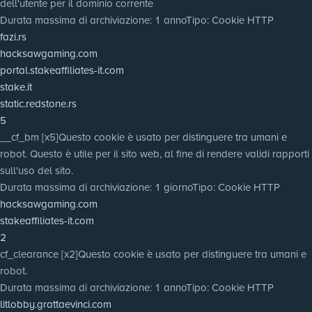
dell'utente per il dominio corrente
Durata massima di archiviazione
: 1 anno
Tipo
: Cookie HTTP
fazi.rs
hacksawgaming.com
portal.stakeaffiliates-it.com
stake.it
static.redstone.rs
5
__cf_bm [x5]
Questo cookie è usato per distinguere tra umani e
robot. Questo è utile per il sito web, al fine di rendere validi rapporti
sull'uso del sito.
Durata massima di archiviazione
: 1 giorno
Tipo
: Cookie HTTP
hacksawgaming.com
stakeaffiliates-it.com
2
cf_clearance [x2]
Questo cookie è usato per distinguere tra umani e
robot.
Durata massima di archiviazione
: 1 anno
Tipo
: Cookie HTTP
litlobby.grattaevinci.com