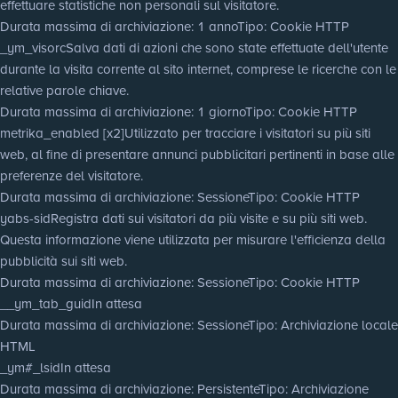
effettuare statistiche non personali sul visitatore.
Durata massima di archiviazione
: 1 anno
Tipo
: Cookie HTTP
_ym_visorc
Salva dati di azioni che sono state effettuate dell'utente
durante la visita corrente al sito internet, comprese le ricerche con le
relative parole chiave.
Durata massima di archiviazione
: 1 giorno
Tipo
: Cookie HTTP
metrika_enabled [x2]
Utilizzato per tracciare i visitatori su più siti
web, al fine di presentare annunci pubblicitari pertinenti in base alle
preferenze del visitatore.
Durata massima di archiviazione
: Sessione
Tipo
: Cookie HTTP
yabs-sid
Registra dati sui visitatori da più visite e su più siti web.
Questa informazione viene utilizzata per misurare l'efficienza della
pubblicità sui siti web.
Durata massima di archiviazione
: Sessione
Tipo
: Cookie HTTP
__ym_tab_guid
In attesa
Durata massima di archiviazione
: Sessione
Tipo
: Archiviazione locale
HTML
_ym#_lsid
In attesa
Durata massima di archiviazione
: Persistente
Tipo
: Archiviazione