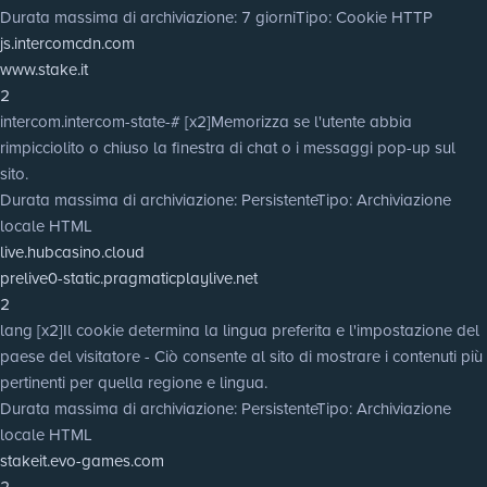
Durata massima di archiviazione
: 7 giorni
Tipo
: Cookie HTTP
js.intercomcdn.com
www.stake.it
2
intercom.intercom-state-# [x2]
Memorizza se l'utente abbia
rimpicciolito o chiuso la finestra di chat o i messaggi pop-up sul
sito.
Durata massima di archiviazione
: Persistente
Tipo
: Archiviazione
locale HTML
live.hubcasino.cloud
prelive0-static.pragmaticplaylive.net
2
lang [x2]
Il cookie determina la lingua preferita e l'impostazione del
paese del visitatore - Ciò consente al sito di mostrare i contenuti più
pertinenti per quella regione e lingua.
Durata massima di archiviazione
: Persistente
Tipo
: Archiviazione
locale HTML
stakeit.evo-games.com
2