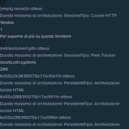
[empty name]
In attesa
Durata massima di archiviazione
: Sessione
Tipo
: Cookie HTTP
Yandex
1
Per saperne di più su questo fornitore
metrika/advert.gif
In attesa
Durata massima di archiviazione
: Sessione
Tipo
: Pixel Tracker
assets.cdn.systems
290
6a55a2e383f0075b17acf0e1
In attesa
Durata massima di archiviazione
: Persistente
Tipo
: Archiviazione
locale HTML
6a55a2f883f0075b17acf0f1
In attesa
Durata massima di archiviazione
: Persistente
Tipo
: Archiviazione
locale HTML
6a55a2ff83f0075b17acf0f6
In attesa
Durata massima di archiviazione
: Persistente
Tipo
: Archiviazione