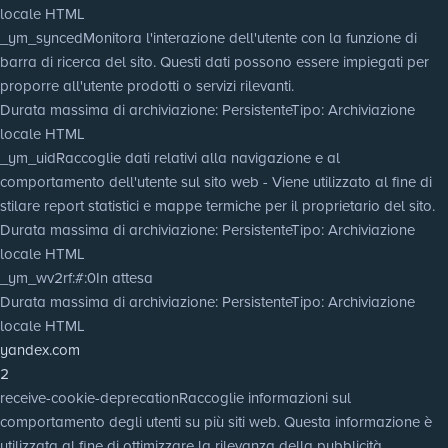
locale HTML
_ym_synced
Monitora l'interazione dell'utente con la funzione di
barra di ricerca del sito. Questi dati possono essere impiegati per
proporre all'utente prodotti o servizi rilevanti.
Durata massima di archiviazione
: Persistente
Tipo
: Archiviazione
locale HTML
_ym_uid
Raccoglie dati relativi alla navigazione e al
comportamento dell'utente sul sito web - Viene utilizzato al fine di
stilare report statistici e mappe termiche per il proprietario del sito.
Durata massima di archiviazione
: Persistente
Tipo
: Archiviazione
locale HTML
_ym_wv2rf:#:0
In attesa
Durata massima di archiviazione
: Persistente
Tipo
: Archiviazione
locale HTML
yandex.com
2
receive-cookie-deprecation
Raccoglie informazioni sul
comportamento degli utenti su più siti web. Questa informazione è
utilizzata al fine di ottimizzare la rilevanza della pubblicità.