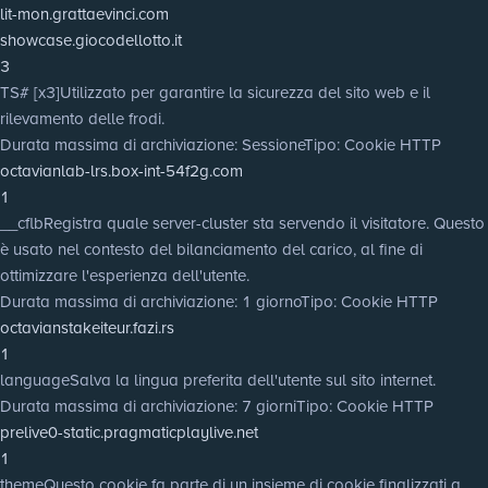
lit-mon.grattaevinci.com
showcase.giocodellotto.it
3
TS# [x3]
Utilizzato per garantire la sicurezza del sito web e il
rilevamento delle frodi.
Durata massima di archiviazione
: Sessione
Tipo
: Cookie HTTP
octavianlab-lrs.box-int-54f2g.com
1
__cflb
Registra quale server-cluster sta servendo il visitatore. Questo
è usato nel contesto del bilanciamento del carico, al fine di
ottimizzare l'esperienza dell'utente.
Durata massima di archiviazione
: 1 giorno
Tipo
: Cookie HTTP
octavianstakeiteur.fazi.rs
1
language
Salva la lingua preferita dell'utente sul sito internet.
Durata massima di archiviazione
: 7 giorni
Tipo
: Cookie HTTP
prelive0-static.pragmaticplaylive.net
1
theme
Questo cookie fa parte di un insieme di cookie finalizzati a