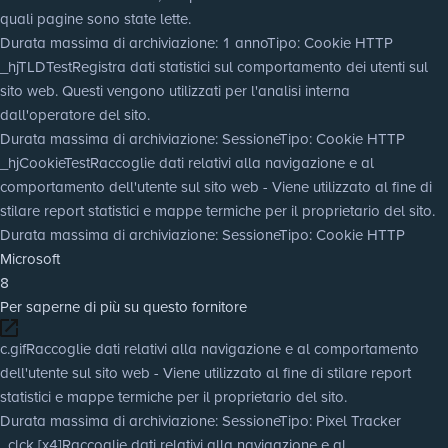
quali pagine sono state lette.
Durata massima di archiviazione
: 1 anno
Tipo
: Cookie HTTP
_hjTLDTest
Registra dati statistici sul comportamento dei utenti sul
sito web. Questi vengono utilizzati per l'analisi interna
dall'operatore del sito.
Durata massima di archiviazione
: Sessione
Tipo
: Cookie HTTP
_hjCookieTest
Raccoglie dati relativi alla navigazione e al
comportamento dell'utente sul sito web - Viene utilizzato al fine di
stilare report statistici e mappe termiche per il proprietario del sito.
Durata massima di archiviazione
: Sessione
Tipo
: Cookie HTTP
Microsoft
8
Per saperne di più su questo fornitore
c.gif
Raccoglie dati relativi alla navigazione e al comportamento
dell'utente sul sito web - Viene utilizzato al fine di stilare report
statistici e mappe termiche per il proprietario del sito.
Durata massima di archiviazione
: Sessione
Tipo
: Pixel Tracker
_clck [x4]
Raccoglie dati relativi alla navigazione e al