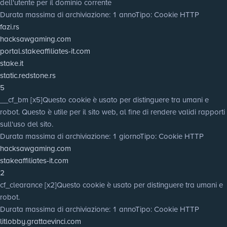
dell'utente per il dominio corrente
Durata massima di archiviazione
: 1 anno
Tipo
: Cookie HTTP
fazi.rs
hacksawgaming.com
portal.stakeaffiliates-it.com
stake.it
static.redstone.rs
5
__cf_bm [x5]
Questo cookie è usato per distinguere tra umani e
robot. Questo è utile per il sito web, al fine di rendere validi rapporti
sull'uso del sito.
Durata massima di archiviazione
: 1 giorno
Tipo
: Cookie HTTP
hacksawgaming.com
stakeaffiliates-it.com
2
cf_clearance [x2]
Questo cookie è usato per distinguere tra umani e
robot.
Durata massima di archiviazione
: 1 anno
Tipo
: Cookie HTTP
litlobby.grattaevinci.com