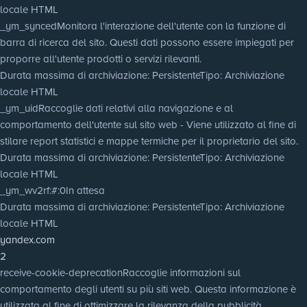
locale HTML
_ym_synced
Monitora l'interazione dell'utente con la funzione di
barra di ricerca del sito. Questi dati possono essere impiegati per
proporre all'utente prodotti o servizi rilevanti.
Durata massima di archiviazione
: Persistente
Tipo
: Archiviazione
locale HTML
_ym_uid
Raccoglie dati relativi alla navigazione e al
comportamento dell'utente sul sito web - Viene utilizzato al fine di
stilare report statistici e mappe termiche per il proprietario del sito.
Durata massima di archiviazione
: Persistente
Tipo
: Archiviazione
locale HTML
_ym_wv2rf:#:0
In attesa
Durata massima di archiviazione
: Persistente
Tipo
: Archiviazione
locale HTML
yandex.com
2
receive-cookie-deprecation
Raccoglie informazioni sul
comportamento degli utenti su più siti web. Questa informazione è
utilizzata al fine di ottimizzare la rilevanza della pubblicità.