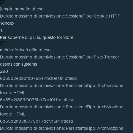
[empty name]
In attesa
Durata massima di archiviazione
: Sessione
Tipo
: Cookie HTTP
Yandex
1
Per saperne di più su questo fornitore
metrika/advert.gif
In attesa
Durata massima di archiviazione
: Sessione
Tipo
: Pixel Tracker
assets.cdn.systems
290
6a55a2e383f0075b17acf0e1
In attesa
Durata massima di archiviazione
: Persistente
Tipo
: Archiviazione
locale HTML
6a55a2f883f0075b17acf0f1
In attesa
Durata massima di archiviazione
: Persistente
Tipo
: Archiviazione
locale HTML
6a55a2ff83f0075b17acf0f6
In attesa
Durata massima di archiviazione
: Persistente
Tipo
: Archiviazione