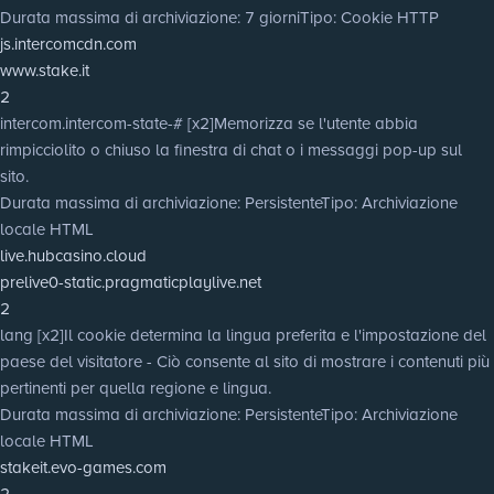
Durata massima di archiviazione
: 7 giorni
Tipo
: Cookie HTTP
js.intercomcdn.com
www.stake.it
2
intercom.intercom-state-# [x2]
Memorizza se l'utente abbia
rimpicciolito o chiuso la finestra di chat o i messaggi pop-up sul
sito.
Durata massima di archiviazione
: Persistente
Tipo
: Archiviazione
locale HTML
live.hubcasino.cloud
prelive0-static.pragmaticplaylive.net
2
lang [x2]
Il cookie determina la lingua preferita e l'impostazione del
paese del visitatore - Ciò consente al sito di mostrare i contenuti più
pertinenti per quella regione e lingua.
Durata massima di archiviazione
: Persistente
Tipo
: Archiviazione
locale HTML
stakeit.evo-games.com
2