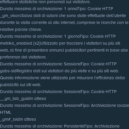
effettuare statistiche non personali sul visitatore.
Durata massima di archiviazione
: 1 anno
Tipo
: Cookie HTTP
_ym_visorc
Salva dati di azioni che sono state effettuate dell'utente
durante la visita corrente al sito internet, comprese le ricerche con le
relative parole chiave.
Durata massima di archiviazione
: 1 giorno
Tipo
: Cookie HTTP
metrika_enabled [x2]
Utilizzato per tracciare i visitatori su più siti
web, al fine di presentare annunci pubblicitari pertinenti in base alle
preferenze del visitatore.
Durata massima di archiviazione
: Sessione
Tipo
: Cookie HTTP
yabs-sid
Registra dati sui visitatori da più visite e su più siti web.
Questa informazione viene utilizzata per misurare l'efficienza della
pubblicità sui siti web.
Durata massima di archiviazione
: Sessione
Tipo
: Cookie HTTP
__ym_tab_guid
In attesa
Durata massima di archiviazione
: Sessione
Tipo
: Archiviazione locale
HTML
_ym#_lsid
In attesa
Durata massima di archiviazione
: Persistente
Tipo
: Archiviazione