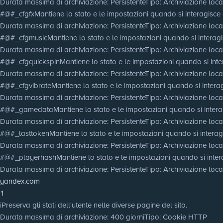
Durata massima di archiviazione
: Persistente
Tipo
: Archiviazione lo
#@#_cfgfx
Mantiene lo stato e le impostazioni quando si interagisce c
Durata massima di archiviazione
: Persistente
Tipo
: Archiviazione lo
#@#_cfgmusic
Mantiene lo stato e le impostazioni quando si interagis
Durata massima di archiviazione
: Persistente
Tipo
: Archiviazione lo
#@#_cfgquickspin
Mantiene lo stato e le impostazioni quando si inter
Durata massima di archiviazione
: Persistente
Tipo
: Archiviazione lo
#@#_cfgvibrate
Mantiene lo stato e le impostazioni quando si interag
Durata massima di archiviazione
: Persistente
Tipo
: Archiviazione lo
#@#_gamedata
Mantiene lo stato e le impostazioni quando si interag
Durata massima di archiviazione
: Persistente
Tipo
: Archiviazione lo
#@#_lasttoken
Mantiene lo stato e le impostazioni quando si interagi
Durata massima di archiviazione
: Persistente
Tipo
: Archiviazione lo
#@#_playerhash
Mantiene lo stato e le impostazioni quando si intera
Durata massima di archiviazione
: Persistente
Tipo
: Archiviazione lo
yandex.com
1
i
Preserva gli stati dell'utente nelle diverse pagine del sito.
Durata massima di archiviazione
: 400 giorni
Tipo
: Cookie HTTP