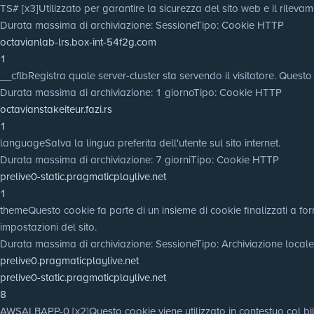
TS# [x3]
Utilizzato per garantire la sicurezza del sito web e il rilevam
Durata massima di archiviazione
: Sessione
Tipo
: Cookie HTTP
octavianlab-lrs.box-int-54f2g.com
1
__cflb
Registra quale server-cluster sta servendo il visitatore. Questo
Durata massima di archiviazione
: 1 giorno
Tipo
: Cookie HTTP
octavianstakeiteur.fazi.rs
1
language
Salva la lingua preferita dell'utente sul sito internet.
Durata massima di archiviazione
: 7 giorni
Tipo
: Cookie HTTP
prelive0-static.pragmaticplaylive.net
1
theme
Questo cookie fa parte di un insieme di cookie finalizzati a for
impostazioni del sito.
Durata massima di archiviazione
: Sessione
Tipo
: Archiviazione loca
prelive0.pragmaticplaylive.net
prelive0-static.pragmaticplaylive.net
8
AWSALBAPP-0 [x2]
Questo cookie viene utilizzato in contestuo col bila