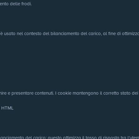
ento delle frodi.
 è usato nel contesto del bilanciamento del carico, al fine di ottimizza
nire e presentare contenuti. I cookie mantengono il corretto stato dei f
le HTML
nciamento del carico: questo ottimizza il tasso di risposta tra l'utente 