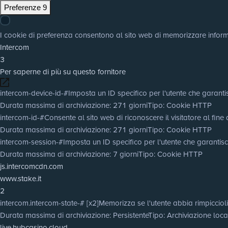
Preferenze
9
I cookie di preferenza consentono al sito web di memorizzare informaz
Intercom
3
Per saperne di più su questo fornitore
intercom-device-id-#
Imposta un ID specifico per l'utente che garantis
Durata massima di archiviazione
: 271 giorni
Tipo
: Cookie HTTP
intercom-id-#
Consente al sito web di riconoscere il visitatore al fine 
Durata massima di archiviazione
: 271 giorni
Tipo
: Cookie HTTP
intercom-session-#
Imposta un ID specifico per l'utente che garantisc
Durata massima di archiviazione
: 7 giorni
Tipo
: Cookie HTTP
js.intercomcdn.com
www.stake.it
2
intercom.intercom-state-# [x2]
Memorizza se l'utente abbia rimpiccioli
Durata massima di archiviazione
: Persistente
Tipo
: Archiviazione lo
live.hubcasino.cloud