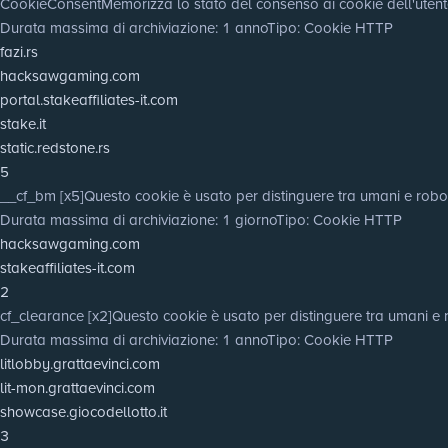
CookieConsent
Memorizza lo stato del consenso ai cookie dell'utent
Durata massima di archiviazione
: 1 anno
Tipo
: Cookie HTTP
fazi.rs
hacksawgaming.com
portal.stakeaffiliates-it.com
stake.it
static.redstone.rs
5
__cf_bm [x5]
Questo cookie è usato per distinguere tra umani e robot. Q
Durata massima di archiviazione
: 1 giorno
Tipo
: Cookie HTTP
hacksawgaming.com
stakeaffiliates-it.com
2
cf_clearance [x2]
Questo cookie è usato per distinguere tra umani e 
Durata massima di archiviazione
: 1 anno
Tipo
: Cookie HTTP
litlobby.grattaevinci.com
lit-mon.grattaevinci.com
showcase.giocodellotto.it
3