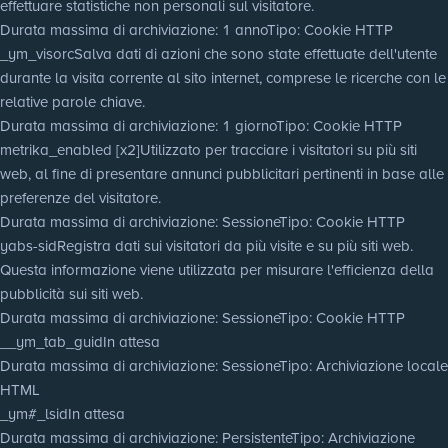
effettuare statistiche non personali sul visitatore.
Durata massima di archiviazione
: 1 anno
Tipo
: Cookie HTTP
_ym_visorc
Salva dati di azioni che sono state effettuate dell'utente
durante la visita corrente al sito internet, comprese le ricerche con le
relative parole chiave.
Durata massima di archiviazione
: 1 giorno
Tipo
: Cookie HTTP
metrika_enabled [x2]
Utilizzato per tracciare i visitatori su più siti
web, al fine di presentare annunci pubblicitari pertinenti in base alle
preferenze del visitatore.
Durata massima di archiviazione
: Sessione
Tipo
: Cookie HTTP
yabs-sid
Registra dati sui visitatori da più visite e su più siti web.
Questa informazione viene utilizzata per misurare l'efficienza della
pubblicità sui siti web.
Durata massima di archiviazione
: Sessione
Tipo
: Cookie HTTP
__ym_tab_guid
In attesa
Durata massima di archiviazione
: Sessione
Tipo
: Archiviazione locale
HTML
_ym#_lsid
In attesa
Durata massima di archiviazione
: Persistente
Tipo
: Archiviazione