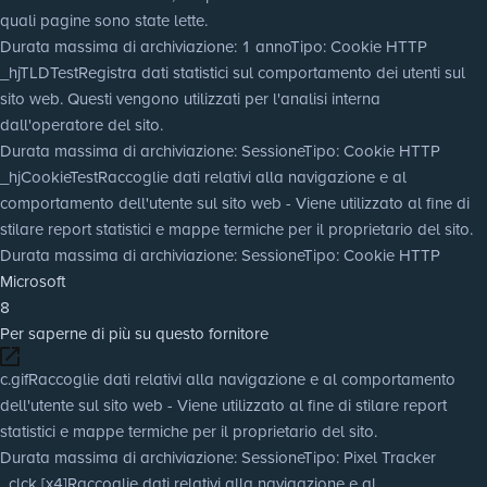
quali pagine sono state lette.
Durata massima di archiviazione
: 1 anno
Tipo
: Cookie HTTP
_hjTLDTest
Registra dati statistici sul comportamento dei utenti sul
sito web. Questi vengono utilizzati per l'analisi interna
dall'operatore del sito.
Durata massima di archiviazione
: Sessione
Tipo
: Cookie HTTP
_hjCookieTest
Raccoglie dati relativi alla navigazione e al
comportamento dell'utente sul sito web - Viene utilizzato al fine di
stilare report statistici e mappe termiche per il proprietario del sito.
Durata massima di archiviazione
: Sessione
Tipo
: Cookie HTTP
Microsoft
8
Per saperne di più su questo fornitore
c.gif
Raccoglie dati relativi alla navigazione e al comportamento
dell'utente sul sito web - Viene utilizzato al fine di stilare report
statistici e mappe termiche per il proprietario del sito.
Durata massima di archiviazione
: Sessione
Tipo
: Pixel Tracker
_clck [x4]
Raccoglie dati relativi alla navigazione e al