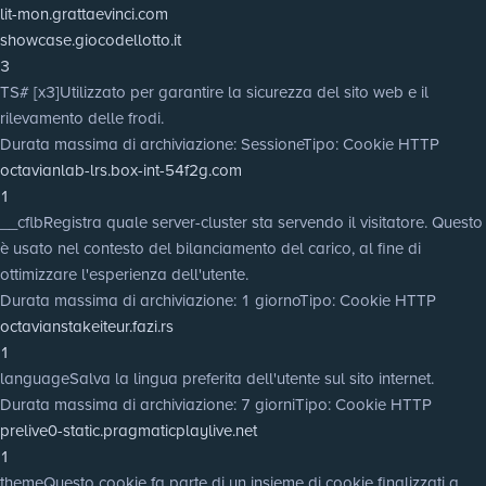
lit-mon.grattaevinci.com
showcase.giocodellotto.it
3
TS# [x3]
Utilizzato per garantire la sicurezza del sito web e il
rilevamento delle frodi.
Durata massima di archiviazione
: Sessione
Tipo
: Cookie HTTP
octavianlab-lrs.box-int-54f2g.com
1
__cflb
Registra quale server-cluster sta servendo il visitatore. Questo
è usato nel contesto del bilanciamento del carico, al fine di
ottimizzare l'esperienza dell'utente.
Durata massima di archiviazione
: 1 giorno
Tipo
: Cookie HTTP
octavianstakeiteur.fazi.rs
1
language
Salva la lingua preferita dell'utente sul sito internet.
Durata massima di archiviazione
: 7 giorni
Tipo
: Cookie HTTP
prelive0-static.pragmaticplaylive.net
1
theme
Questo cookie fa parte di un insieme di cookie finalizzati a