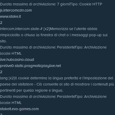
Durata massima di archiviazione
: 7 giorni
Tipo
: Cookie HTTP
js.intercomcdn.com
www.stake.it
2
intercom.intercom-state-# [x2]
Memorizza se l'utente abbia
rimpicciolito o chiuso la finestra di chat o i messaggi pop-up sul
sito.
Durata massima di archiviazione
: Persistente
Tipo
: Archiviazione
locale HTML
live.hubcasino.cloud
prelive0-static.pragmaticplaylive.net
2
lang [x2]
Il cookie determina la lingua preferita e l'impostazione del
paese del visitatore - Ciò consente al sito di mostrare i contenuti più
pertinenti per quella regione e lingua.
Durata massima di archiviazione
: Persistente
Tipo
: Archiviazione
locale HTML
stakeit.evo-games.com
2