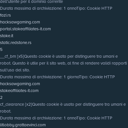
dell'utente per il dominio corrente
Durata massima di archiviazione
: 1 anno
Tipo
: Cookie HTTP
fazi.rs
hacksawgaming.com
portal.stakeaffiliates-it.com
stake.it
static.redstone.rs
5
__cf_bm [x5]
Questo cookie è usato per distinguere tra umani e
robot. Questo è utile per il sito web, al fine di rendere validi rapporti
sull'uso del sito.
Durata massima di archiviazione
: 1 giorno
Tipo
: Cookie HTTP
hacksawgaming.com
stakeaffiliates-it.com
2
cf_clearance [x2]
Questo cookie è usato per distinguere tra umani e
robot.
Durata massima di archiviazione
: 1 anno
Tipo
: Cookie HTTP
litlobby.grattaevinci.com