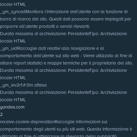
locale HTML
_ym_synced
Monitora l'interazione dell'utente con la funzione di
barra di ricerca del sito. Questi dati possono essere impiegati per
proporre all'utente prodotti o servizi rilevanti.
Durata massima di archiviazione
: Persistente
Tipo
: Archiviazione
locale HTML
_ym_uid
Raccoglie dati relativi alla navigazione e al
comportamento dell'utente sul sito web - Viene utilizzato al fine di
stilare report statistici e mappe termiche per il proprietario del sito.
Durata massima di archiviazione
: Persistente
Tipo
: Archiviazione
locale HTML
_ym_wv2rf:#:0
In attesa
Durata massima di archiviazione
: Persistente
Tipo
: Archiviazione
locale HTML
yandex.com
2
receive-cookie-deprecation
Raccoglie informazioni sul
comportamento degli utenti su più siti web. Questa informazione è
utilizzata al fine di ottimizzare la rilevanza della pubblicità.