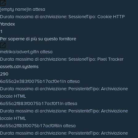
[empty name]
In attesa
Durata massima di archiviazione
: Sessione
Tipo
: Cookie HTTP
Yandex
1
Per saperne di più su questo fornitore
metrika/advert.gif
In attesa
Durata massima di archiviazione
: Sessione
Tipo
: Pixel Tracker
assets.cdn.systems
290
6a55a2e383f0075b17acf0e1
In attesa
Durata massima di archiviazione
: Persistente
Tipo
: Archiviazione
locale HTML
6a55a2f883f0075b17acf0f1
In attesa
Durata massima di archiviazione
: Persistente
Tipo
: Archiviazione
locale HTML
6a55a2ff83f0075b17acf0f6
In attesa
Durata massima di archiviazione
: Persistente
Tipo
: Archiviazione