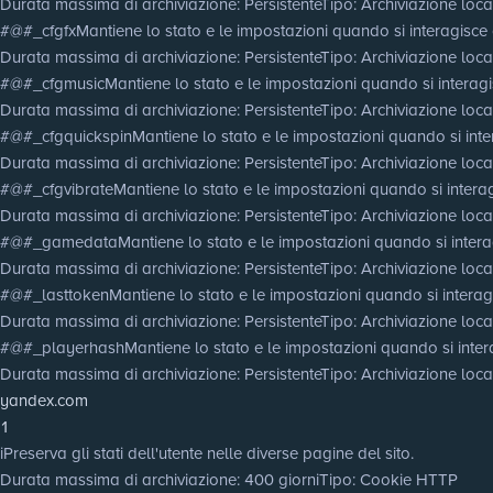
Durata massima di archiviazione
: Persistente
Tipo
: Archiviazione lo
#@#_cfgfx
Mantiene lo stato e le impostazioni quando si interagisce c
Durata massima di archiviazione
: Persistente
Tipo
: Archiviazione lo
#@#_cfgmusic
Mantiene lo stato e le impostazioni quando si interagis
Durata massima di archiviazione
: Persistente
Tipo
: Archiviazione lo
#@#_cfgquickspin
Mantiene lo stato e le impostazioni quando si inter
Durata massima di archiviazione
: Persistente
Tipo
: Archiviazione lo
#@#_cfgvibrate
Mantiene lo stato e le impostazioni quando si interag
Durata massima di archiviazione
: Persistente
Tipo
: Archiviazione lo
#@#_gamedata
Mantiene lo stato e le impostazioni quando si interag
Durata massima di archiviazione
: Persistente
Tipo
: Archiviazione lo
#@#_lasttoken
Mantiene lo stato e le impostazioni quando si interagi
Durata massima di archiviazione
: Persistente
Tipo
: Archiviazione lo
#@#_playerhash
Mantiene lo stato e le impostazioni quando si intera
Durata massima di archiviazione
: Persistente
Tipo
: Archiviazione lo
yandex.com
1
i
Preserva gli stati dell'utente nelle diverse pagine del sito.
Durata massima di archiviazione
: 400 giorni
Tipo
: Cookie HTTP