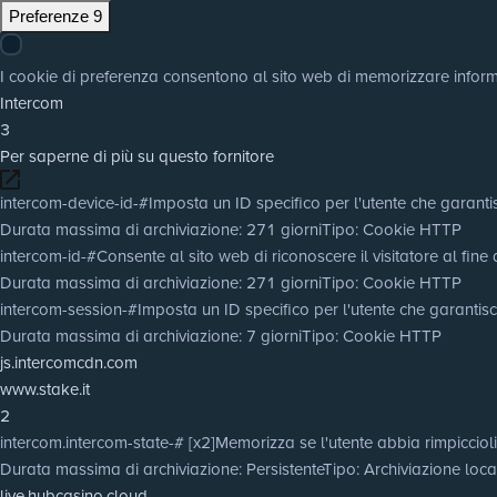
Preferenze
9
I cookie di preferenza consentono al sito web di memorizzare informaz
Intercom
3
Per saperne di più su questo fornitore
intercom-device-id-#
Imposta un ID specifico per l'utente che garantis
Durata massima di archiviazione
: 271 giorni
Tipo
: Cookie HTTP
intercom-id-#
Consente al sito web di riconoscere il visitatore al fine 
Durata massima di archiviazione
: 271 giorni
Tipo
: Cookie HTTP
intercom-session-#
Imposta un ID specifico per l'utente che garantisc
Durata massima di archiviazione
: 7 giorni
Tipo
: Cookie HTTP
js.intercomcdn.com
www.stake.it
2
intercom.intercom-state-# [x2]
Memorizza se l'utente abbia rimpiccioli
Durata massima di archiviazione
: Persistente
Tipo
: Archiviazione lo
live.hubcasino.cloud