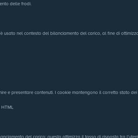
ento delle frodi.
 è usato nel contesto del bilanciamento del carico, al fine di ottimizza
nire e presentare contenuti. I cookie mantengono il corretto stato dei f
le HTML
nciamento del carico: questo ottimizza il tasso di risposta tra l'utente 