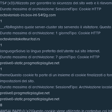
TS# [x3]
Utilizzato per garantire la sicurezza del sito web e il rilevam
Durata massima di archiviazione
: Sessione
Tipo
: Cookie HTTP
octavianlab-lrs.box-int-54f2g.com
1
__cflb
Registra quale server-cluster sta servendo il visitatore. Questo
Durata massima di archiviazione
: 1 giorno
Tipo
: Cookie HTTP
octavianstakeiteur.fazi.rs
1
language
Salva la lingua preferita dell'utente sul sito internet.
Durata massima di archiviazione
: 7 giorni
Tipo
: Cookie HTTP
prelive0-static.pragmaticplaylive.net
1
theme
Questo cookie fa parte di un insieme di cookie finalizzati a for
impostazioni del sito.
Durata massima di archiviazione
: Sessione
Tipo
: Archiviazione loca
prelive0.pragmaticplaylive.net
prelive0-static.pragmaticplaylive.net
8
AWSALBAPP-0 [x2]
Questo cookie viene utilizzato in contestuo col bila