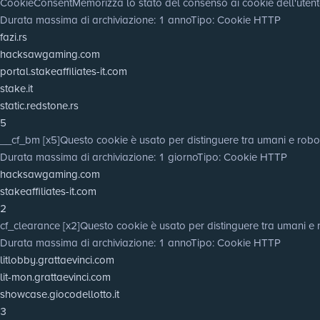
CookieConsent
Memorizza lo stato del consenso ai cookie dell'utent
Durata massima di archiviazione
: 1 anno
Tipo
: Cookie HTTP
fazi.rs
hacksawgaming.com
portal.stakeaffiliates-it.com
stake.it
static.redstone.rs
5
__cf_bm [x5]
Questo cookie è usato per distinguere tra umani e robot. Q
Durata massima di archiviazione
: 1 giorno
Tipo
: Cookie HTTP
hacksawgaming.com
stakeaffiliates-it.com
2
cf_clearance [x2]
Questo cookie è usato per distinguere tra umani e 
Durata massima di archiviazione
: 1 anno
Tipo
: Cookie HTTP
litlobby.grattaevinci.com
lit-mon.grattaevinci.com
showcase.giocodellotto.it
3