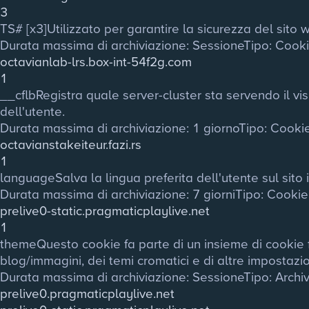
3
TS# [x3]
Utilizzato per garantire la sicurezza del sito w
Durata massima di archiviazione
: Sessione
Tipo
: Cook
octavianlab-lrs.box-int-54f2g.com
1
__cflb
Registra quale server-cluster sta servendo il vi
dell'utente.
Durata massima di archiviazione
: 1 giorno
Tipo
: Cooki
octavianstakeiteur.fazi.rs
1
language
Salva la lingua preferita dell'utente sul sito 
Durata massima di archiviazione
: 7 giorni
Tipo
: Cooki
prelive0-static.pragmaticplaylive.net
1
theme
Questo cookie fa parte di un insieme di cookie fi
blog/immagini, dei temi cromatici e di altre impostazion
Durata massima di archiviazione
: Sessione
Tipo
: Arch
prelive0.pragmaticplaylive.net