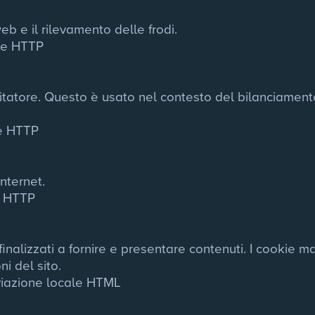
eb e il rilevamento delle frodi.
ie HTTP
sitatore. Questo è usato nel contesto del bilanciamento 
e HTTP
internet.
e HTTP
nalizzati a fornire e presentare contenuti. I cookie ma
i del sito.
iviazione locale HTML