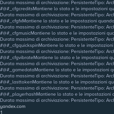
Durata massima di archiviazione
: Persistente
Tipo
: Ar
#@#_cfgcredits
Mantiene lo stato e le impostazioni qua
Durata massima di archiviazione
: Persistente
Tipo
: Ar
#@#_cfgfx
Mantiene lo stato e le impostazioni quando s
Durata massima di archiviazione
: Persistente
Tipo
: Ar
#@#_cfgmusic
Mantiene lo stato e le impostazioni quan
Durata massima di archiviazione
: Persistente
Tipo
: Ar
#@#_cfgquickspin
Mantiene lo stato e le impostazioni 
Durata massima di archiviazione
: Persistente
Tipo
: Ar
#@#_cfgvibrate
Mantiene lo stato e le impostazioni qu
Durata massima di archiviazione
: Persistente
Tipo
: Ar
#@#_gamedata
Mantiene lo stato e le impostazioni qu
Durata massima di archiviazione
: Persistente
Tipo
: Ar
#@#_lasttoken
Mantiene lo stato e le impostazioni qua
Durata massima di archiviazione
: Persistente
Tipo
: Ar
#@#_playerhash
Mantiene lo stato e le impostazioni q
Durata massima di archiviazione
: Persistente
Tipo
: Ar
yandex.com
1