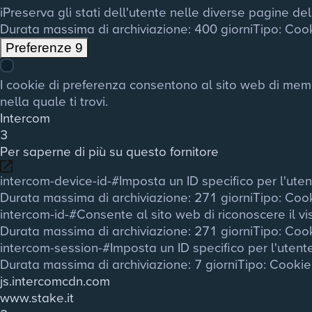
i
Preserva gli stati dell'utente nelle diverse pagine del 
Durata massima di archiviazione
: 400 giorni
Tipo
: Coo
Preferenze
9
I cookie di preferenza consentono al sito web di memor
nella quale ti trovi.
Intercom
3
Per saperne di più su questo fornitore
intercom-device-id-#
Imposta un ID specifico per l'uten
Durata massima di archiviazione
: 271 giorni
Tipo
: Coo
intercom-id-#
Consente al sito web di riconoscere il vis
Durata massima di archiviazione
: 271 giorni
Tipo
: Coo
intercom-session-#
Imposta un ID specifico per l'utent
Durata massima di archiviazione
: 7 giorni
Tipo
: Cooki
js.intercomcdn.com
www.stake.it