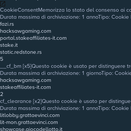
CookieConsent
Memorizza lo stato del consenso ai co
Durata massima di archiviazione
: 1 anno
Tipo
: Cookie
fazi.rs
hacksawgaming.com
portal.stakeaffiliates-it.com
stake.it
static.redstone.rs
5
__cf_bm [x5]
Questo cookie è usato per distinguere tra 
Durata massima di archiviazione
: 1 giorno
Tipo
: Cooki
hacksawgaming.com
stakeaffiliates-it.com
2
cf_clearance [x2]
Questo cookie è usato per distinguer
Durata massima di archiviazione
: 1 anno
Tipo
: Cookie
litlobby.grattaevinci.com
lit-mon.grattaevinci.com
showcase.giocodellotto.it