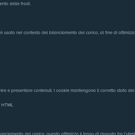
ento delle frodi.
 è usato nel contesto del bilanciamento del carico, al fine di ottimizza
nire e presentare contenuti. I cookie mantengono il corretto stato dei f
le HTML
nciamento del carico: questo ottimizza il tasso di risposta tra l'utente 