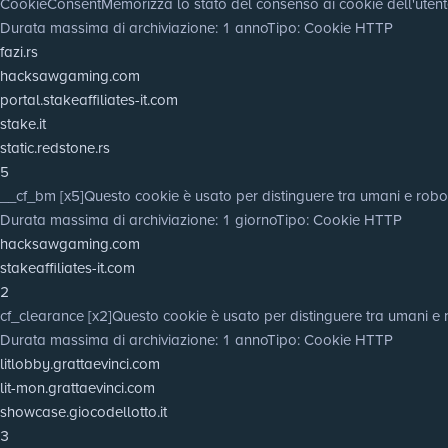
CookieConsent
Memorizza lo stato del consenso ai cookie dell'utent
Durata massima di archiviazione
: 1 anno
Tipo
: Cookie HTTP
fazi.rs
hacksawgaming.com
portal.stakeaffiliates-it.com
stake.it
static.redstone.rs
5
__cf_bm [x5]
Questo cookie è usato per distinguere tra umani e robot. Q
Durata massima di archiviazione
: 1 giorno
Tipo
: Cookie HTTP
hacksawgaming.com
stakeaffiliates-it.com
2
cf_clearance [x2]
Questo cookie è usato per distinguere tra umani e 
Durata massima di archiviazione
: 1 anno
Tipo
: Cookie HTTP
litlobby.grattaevinci.com
lit-mon.grattaevinci.com
showcase.giocodellotto.it
3