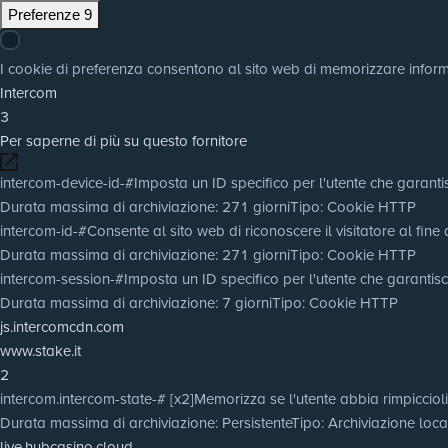
Preferenze
9
I cookie di preferenza consentono al sito web di memorizzare informaz
Intercom
3
Per saperne di più su questo fornitore
intercom-device-id-#
Imposta un ID specifico per l'utente che garantis
Durata massima di archiviazione
: 271 giorni
Tipo
: Cookie HTTP
intercom-id-#
Consente al sito web di riconoscere il visitatore al fine 
Durata massima di archiviazione
: 271 giorni
Tipo
: Cookie HTTP
intercom-session-#
Imposta un ID specifico per l'utente che garantisc
Durata massima di archiviazione
: 7 giorni
Tipo
: Cookie HTTP
js.intercomcdn.com
www.stake.it
2
intercom.intercom-state-# [x2]
Memorizza se l'utente abbia rimpiccioli
Durata massima di archiviazione
: Persistente
Tipo
: Archiviazione lo
live.hubcasino.cloud