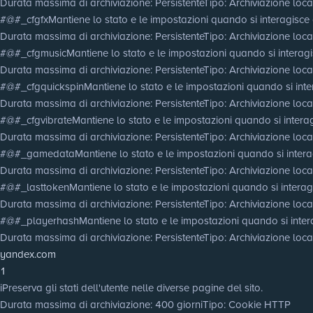
Durata massima di archiviazione
: Persistente
Tipo
: Archiviazione lo
#@#_cfgfx
Mantiene lo stato e le impostazioni quando si interagisce c
Durata massima di archiviazione
: Persistente
Tipo
: Archiviazione lo
#@#_cfgmusic
Mantiene lo stato e le impostazioni quando si interagis
Durata massima di archiviazione
: Persistente
Tipo
: Archiviazione lo
#@#_cfgquickspin
Mantiene lo stato e le impostazioni quando si inter
Durata massima di archiviazione
: Persistente
Tipo
: Archiviazione lo
#@#_cfgvibrate
Mantiene lo stato e le impostazioni quando si interag
Durata massima di archiviazione
: Persistente
Tipo
: Archiviazione lo
#@#_gamedata
Mantiene lo stato e le impostazioni quando si interag
Durata massima di archiviazione
: Persistente
Tipo
: Archiviazione lo
#@#_lasttoken
Mantiene lo stato e le impostazioni quando si interagi
Durata massima di archiviazione
: Persistente
Tipo
: Archiviazione lo
#@#_playerhash
Mantiene lo stato e le impostazioni quando si intera
Durata massima di archiviazione
: Persistente
Tipo
: Archiviazione lo
yandex.com
1
i
Preserva gli stati dell'utente nelle diverse pagine del sito.
Durata massima di archiviazione
: 400 giorni
Tipo
: Cookie HTTP