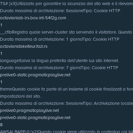
TS# [x3]
Utilizzato per garantire la sicurezza del sito web e il rilevam
Durata massima di archiviazione
: Sessione
Tipo
: Cookie HTTP
octavianlab-lrs.box-int-54f2g.com
1
__cflb
Registra quale server-cluster sta servendo il visitatore. Questo
Durata massima di archiviazione
: 1 giorno
Tipo
: Cookie HTTP
octavianstakeiteur.fazi.rs
1
language
Salva la lingua preferita dell'utente sul sito internet.
Durata massima di archiviazione
: 7 giorni
Tipo
: Cookie HTTP
prelive0-static.pragmaticplaylive.net
1
theme
Questo cookie fa parte di un insieme di cookie finalizzati a for
impostazioni del sito.
Durata massima di archiviazione
: Sessione
Tipo
: Archiviazione loca
prelive0.pragmaticplaylive.net
prelive0-static.pragmaticplaylive.net
8
AWSALBAPP-0 [x2]
Questo cookie viene utilizzato in contestuo col bila