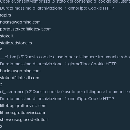
CookieConsent
Memorizza lo stato del consenso ai cookie dell'utent
Durata massima di archiviazione
: 1 anno
Tipo
: Cookie HTTP
fazi.rs
hacksawgaming.com
portal.stakeaffiliates-it.com
stake.it
static.redstone.rs
5
__cf_bm [x5]
Questo cookie è usato per distinguere tra umani e robot. Q
Durata massima di archiviazione
: 1 giorno
Tipo
: Cookie HTTP
hacksawgaming.com
stakeaffiliates-it.com
2
cf_clearance [x2]
Questo cookie è usato per distinguere tra umani e 
Durata massima di archiviazione
: 1 anno
Tipo
: Cookie HTTP
litlobby.grattaevinci.com
lit-mon.grattaevinci.com
showcase.giocodellotto.it
3