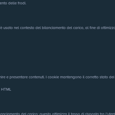
ento delle frodi.
 è usato nel contesto del bilanciamento del carico, al fine di ottimizza
nire e presentare contenuti. I cookie mantengono il corretto stato dei f
le HTML
nciamento del carico: questo ottimizza il tasso di risposta tra l'utente 