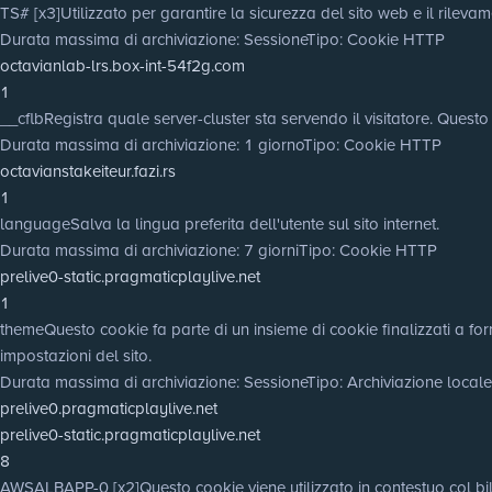
TS# [x3]
Utilizzato per garantire la sicurezza del sito web e il rilevam
Durata massima di archiviazione
: Sessione
Tipo
: Cookie HTTP
octavianlab-lrs.box-int-54f2g.com
1
__cflb
Registra quale server-cluster sta servendo il visitatore. Questo
Durata massima di archiviazione
: 1 giorno
Tipo
: Cookie HTTP
octavianstakeiteur.fazi.rs
1
language
Salva la lingua preferita dell'utente sul sito internet.
Durata massima di archiviazione
: 7 giorni
Tipo
: Cookie HTTP
prelive0-static.pragmaticplaylive.net
1
theme
Questo cookie fa parte di un insieme di cookie finalizzati a for
impostazioni del sito.
Durata massima di archiviazione
: Sessione
Tipo
: Archiviazione loca
prelive0.pragmaticplaylive.net
prelive0-static.pragmaticplaylive.net
8
AWSALBAPP-0 [x2]
Questo cookie viene utilizzato in contestuo col bila