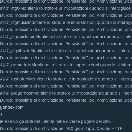
Durata massima di archiviazione
: Persistente
Tipo
: Archiviazione lo
#@#_cfgfx
Mantiene lo stato e le impostazioni quando si interagisce c
Durata massima di archiviazione
: Persistente
Tipo
: Archiviazione lo
#@#_cfgmusic
Mantiene lo stato e le impostazioni quando si interagis
Durata massima di archiviazione
: Persistente
Tipo
: Archiviazione lo
#@#_cfgquickspin
Mantiene lo stato e le impostazioni quando si inter
Durata massima di archiviazione
: Persistente
Tipo
: Archiviazione lo
#@#_cfgvibrate
Mantiene lo stato e le impostazioni quando si interag
Durata massima di archiviazione
: Persistente
Tipo
: Archiviazione lo
#@#_gamedata
Mantiene lo stato e le impostazioni quando si interag
Durata massima di archiviazione
: Persistente
Tipo
: Archiviazione lo
#@#_lasttoken
Mantiene lo stato e le impostazioni quando si interagi
Durata massima di archiviazione
: Persistente
Tipo
: Archiviazione lo
#@#_playerhash
Mantiene lo stato e le impostazioni quando si intera
Durata massima di archiviazione
: Persistente
Tipo
: Archiviazione lo
yandex.com
1
i
Preserva gli stati dell'utente nelle diverse pagine del sito.
Durata massima di archiviazione
: 400 giorni
Tipo
: Cookie HTTP