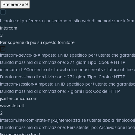
Preferenze
9
I cookie di preferenza consentono al sito web di memorizzare informaz
Intercom
3
Per saperne di più su questo fornitore
intercom-device-id-#
Imposta un ID specifico per l'utente che garantis
Durata massima di archiviazione
: 271 giorni
Tipo
: Cookie HTTP
intercom-id-#
Consente al sito web di riconoscere il visitatore al fine 
Durata massima di archiviazione
: 271 giorni
Tipo
: Cookie HTTP
intercom-session-#
Imposta un ID specifico per l'utente che garantisc
Durata massima di archiviazione
: 7 giorni
Tipo
: Cookie HTTP
js.intercomcdn.com
www.stake.it
2
intercom.intercom-state-# [x2]
Memorizza se l'utente abbia rimpiccioli
Durata massima di archiviazione
: Persistente
Tipo
: Archiviazione lo
live.hubcasino.cloud