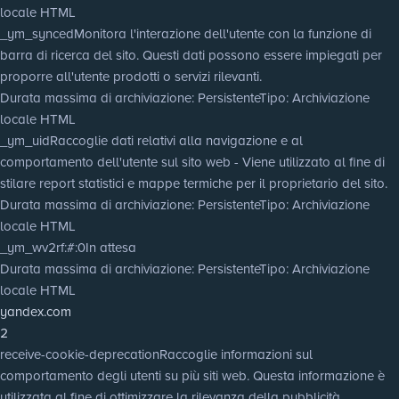
locale HTML
_ym_synced
Monitora l'interazione dell'utente con la funzione di
barra di ricerca del sito. Questi dati possono essere impiegati per
proporre all'utente prodotti o servizi rilevanti.
Durata massima di archiviazione
: Persistente
Tipo
: Archiviazione
locale HTML
_ym_uid
Raccoglie dati relativi alla navigazione e al
comportamento dell'utente sul sito web - Viene utilizzato al fine di
stilare report statistici e mappe termiche per il proprietario del sito.
Durata massima di archiviazione
: Persistente
Tipo
: Archiviazione
locale HTML
_ym_wv2rf:#:0
In attesa
Durata massima di archiviazione
: Persistente
Tipo
: Archiviazione
locale HTML
yandex.com
2
receive-cookie-deprecation
Raccoglie informazioni sul
comportamento degli utenti su più siti web. Questa informazione è
utilizzata al fine di ottimizzare la rilevanza della pubblicità.