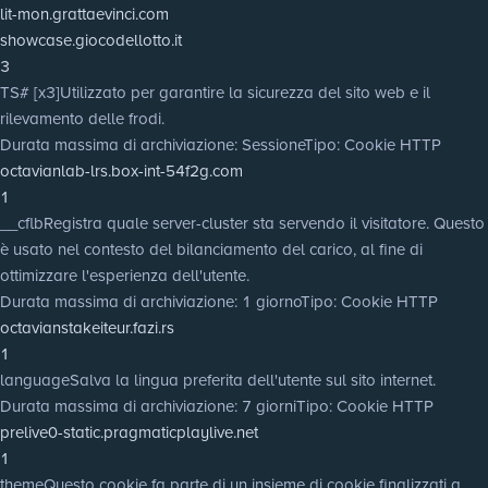
lit-mon.grattaevinci.com
showcase.giocodellotto.it
3
TS# [x3]
Utilizzato per garantire la sicurezza del sito web e il
rilevamento delle frodi.
Durata massima di archiviazione
: Sessione
Tipo
: Cookie HTTP
octavianlab-lrs.box-int-54f2g.com
1
__cflb
Registra quale server-cluster sta servendo il visitatore. Questo
è usato nel contesto del bilanciamento del carico, al fine di
ottimizzare l'esperienza dell'utente.
Durata massima di archiviazione
: 1 giorno
Tipo
: Cookie HTTP
octavianstakeiteur.fazi.rs
1
language
Salva la lingua preferita dell'utente sul sito internet.
Durata massima di archiviazione
: 7 giorni
Tipo
: Cookie HTTP
prelive0-static.pragmaticplaylive.net
1
theme
Questo cookie fa parte di un insieme di cookie finalizzati a