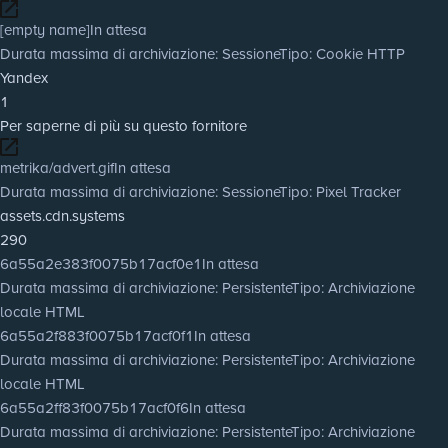
[empty name]
In attesa
Durata massima di archiviazione
: Sessione
Tipo
: Cookie HTTP
Yandex
1
Per saperne di più su questo fornitore
metrika/advert.gif
In attesa
Durata massima di archiviazione
: Sessione
Tipo
: Pixel Tracker
assets.cdn.systems
290
6a55a2e383f0075b17acf0e1
In attesa
Durata massima di archiviazione
: Persistente
Tipo
: Archiviazione
locale HTML
6a55a2f883f0075b17acf0f1
In attesa
Durata massima di archiviazione
: Persistente
Tipo
: Archiviazione
locale HTML
6a55a2ff83f0075b17acf0f6
In attesa
Durata massima di archiviazione
: Persistente
Tipo
: Archiviazione