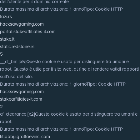
dell'utente per il dominio corrente
Durata massima di archiviazione
: 1 anno
Tipo
: Cookie HTTP
fazi.rs
hacksawgaming.com
portal.stakeaffiliates-it.com
stake.it
static.redstone.rs
5
__cf_bm [x5]
Questo cookie è usato per distinguere tra umani e
robot. Questo è utile per il sito web, al fine di rendere validi rapporti
sull'uso del sito.
Durata massima di archiviazione
: 1 giorno
Tipo
: Cookie HTTP
hacksawgaming.com
stakeaffiliates-it.com
2
cf_clearance [x2]
Questo cookie è usato per distinguere tra umani e
robot.
Durata massima di archiviazione
: 1 anno
Tipo
: Cookie HTTP
litlobby.grattaevinci.com