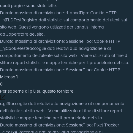
quali pagine sono state lette.
Durata massima di archiviazione
: 1 anno
Tipo
: Cookie HTTP
_hjTLDTest
Registra dati statistici sul comportamento dei utenti sul
sito web. Questi vengono utilizzati per l'analisi interna
dall'operatore del sito.
Durata massima di archiviazione
: Sessione
Tipo
: Cookie HTTP
_hjCookieTest
Raccoglie dati relativi alla navigazione e al
comportamento dell'utente sul sito web - Viene utilizzato al fine di
stilare report statistici e mappe termiche per il proprietario del sito.
Durata massima di archiviazione
: Sessione
Tipo
: Cookie HTTP
Microsoft
8
Per saperne di più su questo fornitore
c.gif
Raccoglie dati relativi alla navigazione e al comportamento
dell'utente sul sito web - Viene utilizzato al fine di stilare report
statistici e mappe termiche per il proprietario del sito.
Durata massima di archiviazione
: Sessione
Tipo
: Pixel Tracker
_clck [x4]
Raccoglie dati relativi alla navigazione e al