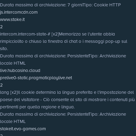
Durata massima di archiviazione
: 7 giorni
Tipo
: Cookie HTTP
js.intercomcdn.com
www.stake.it
2
intercom.intercom-state-# [x2]
Memorizza se l'utente abbia
rimpicciolito o chiuso la finestra di chat o i messaggi pop-up sul
sito.
Durata massima di archiviazione
: Persistente
Tipo
: Archiviazione
locale HTML
live.hubcasino.cloud
prelive0-static.pragmaticplaylive.net
2
lang [x2]
Il cookie determina la lingua preferita e l'impostazione del
paese del visitatore - Ciò consente al sito di mostrare i contenuti più
pertinenti per quella regione e lingua.
Durata massima di archiviazione
: Persistente
Tipo
: Archiviazione
locale HTML
stakeit.evo-games.com
2