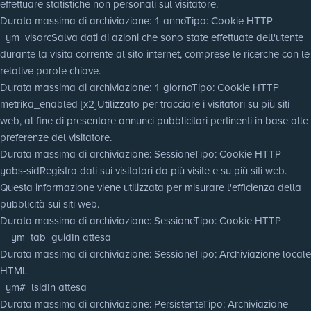
effettuare statistiche non personali sul visitatore.
Durata massima di archiviazione
: 1 anno
Tipo
: Cookie HTTP
_ym_visorc
Salva dati di azioni che sono state effettuate dell'utente
durante la visita corrente al sito internet, comprese le ricerche con le
relative parole chiave.
Durata massima di archiviazione
: 1 giorno
Tipo
: Cookie HTTP
metrika_enabled [x2]
Utilizzato per tracciare i visitatori su più siti
web, al fine di presentare annunci pubblicitari pertinenti in base alle
preferenze del visitatore.
Durata massima di archiviazione
: Sessione
Tipo
: Cookie HTTP
yabs-sid
Registra dati sui visitatori da più visite e su più siti web.
Questa informazione viene utilizzata per misurare l'efficienza della
pubblicità sui siti web.
Durata massima di archiviazione
: Sessione
Tipo
: Cookie HTTP
__ym_tab_guid
In attesa
Durata massima di archiviazione
: Sessione
Tipo
: Archiviazione locale
HTML
_ym#_lsid
In attesa
Durata massima di archiviazione
: Persistente
Tipo
: Archiviazione