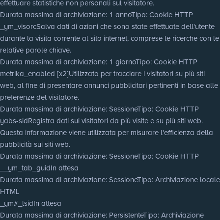
effettuare statistiche non personali sul visitatore.
Durata massima di archiviazione
: 1 anno
Tipo
: Cookie HTTP
_ym_visorc
Salva dati di azioni che sono state effettuate dell'utente
durante la visita corrente al sito internet, comprese le ricerche con le
relative parole chiave.
Durata massima di archiviazione
: 1 giorno
Tipo
: Cookie HTTP
metrika_enabled [x2]
Utilizzato per tracciare i visitatori su più siti
web, al fine di presentare annunci pubblicitari pertinenti in base alle
preferenze del visitatore.
Durata massima di archiviazione
: Sessione
Tipo
: Cookie HTTP
yabs-sid
Registra dati sui visitatori da più visite e su più siti web.
Questa informazione viene utilizzata per misurare l'efficienza della
pubblicità sui siti web.
Durata massima di archiviazione
: Sessione
Tipo
: Cookie HTTP
__ym_tab_guid
In attesa
Durata massima di archiviazione
: Sessione
Tipo
: Archiviazione locale
HTML
_ym#_lsid
In attesa
Durata massima di archiviazione
: Persistente
Tipo
: Archiviazione