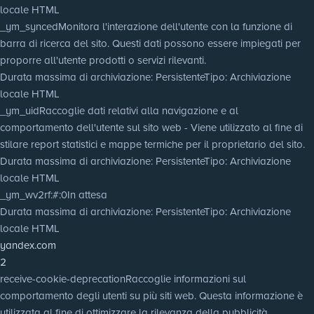
locale HTML
_ym_synced
Monitora l'interazione dell'utente con la funzione di
barra di ricerca del sito. Questi dati possono essere impiegati per
proporre all'utente prodotti o servizi rilevanti.
Durata massima di archiviazione
: Persistente
Tipo
: Archiviazione
locale HTML
_ym_uid
Raccoglie dati relativi alla navigazione e al
comportamento dell'utente sul sito web - Viene utilizzato al fine di
stilare report statistici e mappe termiche per il proprietario del sito.
Durata massima di archiviazione
: Persistente
Tipo
: Archiviazione
locale HTML
_ym_wv2rf:#:0
In attesa
Durata massima di archiviazione
: Persistente
Tipo
: Archiviazione
locale HTML
yandex.com
2
receive-cookie-deprecation
Raccoglie informazioni sul
comportamento degli utenti su più siti web. Questa informazione è
utilizzata al fine di ottimizzare la rilevanza della pubblicità.