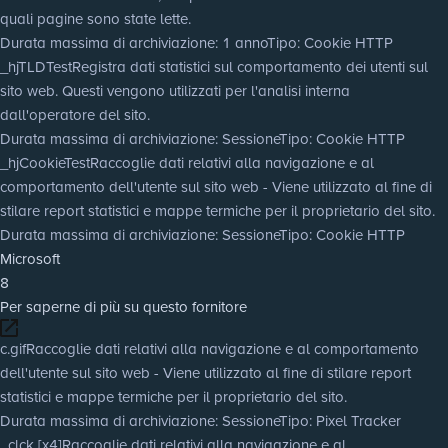
quali pagine sono state lette.
Durata massima di archiviazione
: 1 anno
Tipo
: Cookie HTTP
_hjTLDTest
Registra dati statistici sul comportamento dei utenti sul
sito web. Questi vengono utilizzati per l'analisi interna
dall'operatore del sito.
Durata massima di archiviazione
: Sessione
Tipo
: Cookie HTTP
_hjCookieTest
Raccoglie dati relativi alla navigazione e al
comportamento dell'utente sul sito web - Viene utilizzato al fine di
stilare report statistici e mappe termiche per il proprietario del sito.
Durata massima di archiviazione
: Sessione
Tipo
: Cookie HTTP
Microsoft
8
Per saperne di più su questo fornitore
c.gif
Raccoglie dati relativi alla navigazione e al comportamento
dell'utente sul sito web - Viene utilizzato al fine di stilare report
statistici e mappe termiche per il proprietario del sito.
Durata massima di archiviazione
: Sessione
Tipo
: Pixel Tracker
_clck [x4]
Raccoglie dati relativi alla navigazione e al