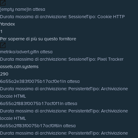
[empty name]
In attesa
Durata massima di archiviazione
: Sessione
Tipo
: Cookie HTTP
Yandex
1
Per saperne di più su questo fornitore
metrika/advert.gif
In attesa
Durata massima di archiviazione
: Sessione
Tipo
: Pixel Tracker
assets.cdn.systems
290
6a55a2e383f0075b17acf0e1
In attesa
Durata massima di archiviazione
: Persistente
Tipo
: Archiviazione
locale HTML
6a55a2f883f0075b17acf0f1
In attesa
Durata massima di archiviazione
: Persistente
Tipo
: Archiviazione
locale HTML
6a55a2ff83f0075b17acf0f6
In attesa
Durata massima di archiviazione
: Persistente
Tipo
: Archiviazione