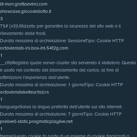
lit-mon.grattaevinci.com
showcase.giocodellotto.it
3
TS# [x3]
Utilizzato per garantire la sicurezza del sito web e il
rilevamento delle frodi.
Durata massima di archiviazione
: Sessione
Tipo
: Cookie HTTP
octavianlab-lrs.box-int-54f2g.com
1
__cflb
Registra quale server-cluster sta servendo il visitatore. Questo
è usato nel contesto del bilanciamento del carico, al fine di
ottimizzare l'esperienza dell'utente.
Durata massima di archiviazione
: 1 giorno
Tipo
: Cookie HTTP
octavianstakeiteur.fazi.rs
1
language
Salva la lingua preferita dell'utente sul sito internet.
Durata massima di archiviazione
: 7 giorni
Tipo
: Cookie HTTP
prelive0-static.pragmaticplaylive.net
1
theme
Questo cookie fa parte di un insieme di cookie finalizzati a