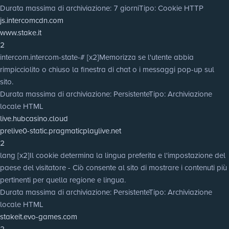
Durata massima di archiviazione
: 7 giorni
Tipo
: Cookie HTTP
js.intercomcdn.com
www.stake.it
2
intercom.intercom-state-# [x2]
Memorizza se l'utente abbia
rimpicciolito o chiuso la finestra di chat o i messaggi pop-up sul
sito.
Durata massima di archiviazione
: Persistente
Tipo
: Archiviazione
locale HTML
live.hubcasino.cloud
prelive0-static.pragmaticplaylive.net
2
lang [x2]
Il cookie determina la lingua preferita e l'impostazione del
paese del visitatore - Ciò consente al sito di mostrare i contenuti più
pertinenti per quella regione e lingua.
Durata massima di archiviazione
: Persistente
Tipo
: Archiviazione
locale HTML
stakeit.evo-games.com
2