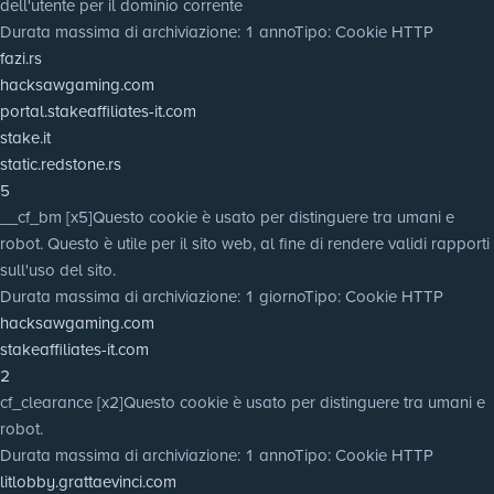
dell'utente per il dominio corrente
Durata massima di archiviazione
: 1 anno
Tipo
: Cookie HTTP
fazi.rs
hacksawgaming.com
portal.stakeaffiliates-it.com
stake.it
static.redstone.rs
5
__cf_bm [x5]
Questo cookie è usato per distinguere tra umani e
robot. Questo è utile per il sito web, al fine di rendere validi rapporti
sull'uso del sito.
Durata massima di archiviazione
: 1 giorno
Tipo
: Cookie HTTP
hacksawgaming.com
stakeaffiliates-it.com
2
cf_clearance [x2]
Questo cookie è usato per distinguere tra umani e
robot.
Durata massima di archiviazione
: 1 anno
Tipo
: Cookie HTTP
litlobby.grattaevinci.com