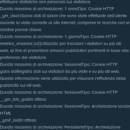
effettuare statistiche non personali sul visitatore.
Durata massima di archiviazione
: 1 anno
Tipo
: Cookie HTTP
_ym_visorc
Salva dati di azioni che sono state effettuate dell'utente
durante la visita corrente al sito internet, comprese le ricerche con le
relative parole chiave.
Durata massima di archiviazione
: 1 giorno
Tipo
: Cookie HTTP
metrika_enabled [x2]
Utilizzato per tracciare i visitatori su più siti
web, al fine di presentare annunci pubblicitari pertinenti in base alle
preferenze del visitatore.
Durata massima di archiviazione
: Sessione
Tipo
: Cookie HTTP
yabs-sid
Registra dati sui visitatori da più visite e su più siti web.
Questa informazione viene utilizzata per misurare l'efficienza della
pubblicità sui siti web.
Durata massima di archiviazione
: Sessione
Tipo
: Cookie HTTP
__ym_tab_guid
In attesa
Durata massima di archiviazione
: Sessione
Tipo
: Archiviazione locale
HTML
_ym#_lsid
In attesa
Durata massima di archiviazione
: Persistente
Tipo
: Archiviazione