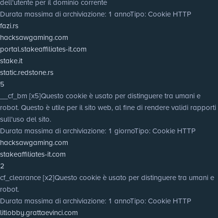
dell'utente per il dominio corrente
Durata massima di archiviazione
: 1 anno
Tipo
: Cookie HTTP
fazi.rs
hacksawgaming.com
portal.stakeaffiliates-it.com
stake.it
static.redstone.rs
5
__cf_bm [x5]
Questo cookie è usato per distinguere tra umani e
robot. Questo è utile per il sito web, al fine di rendere validi rapporti
sull'uso del sito.
Durata massima di archiviazione
: 1 giorno
Tipo
: Cookie HTTP
hacksawgaming.com
stakeaffiliates-it.com
2
cf_clearance [x2]
Questo cookie è usato per distinguere tra umani e
robot.
Durata massima di archiviazione
: 1 anno
Tipo
: Cookie HTTP
litlobby.grattaevinci.com