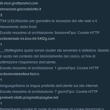
lit-mon.grattaevinci.com
showcase.giocodellotto.it
3
TS# [x3]
Utilizzato per garantire la sicurezza del sito web e il
rilevamento delle frodi.
Durata massima di archiviazione
: Sessione
Tipo
: Cookie HTTP
octavianlab-lrs.box-int-54f2g.com
1
__cflb
Registra quale server-cluster sta servendo il visitatore. Questo
è usato nel contesto del bilanciamento del carico, al fine di
ottimizzare l'esperienza dell'utente.
Durata massima di archiviazione
: 1 giorno
Tipo
: Cookie HTTP
octavianstakeiteur.fazi.rs
1
language
Salva la lingua preferita dell'utente sul sito internet.
Durata massima di archiviazione
: 7 giorni
Tipo
: Cookie HTTP
prelive0-static.pragmaticplaylive.net
1
theme
Questo cookie fa parte di un insieme di cookie finalizzati a