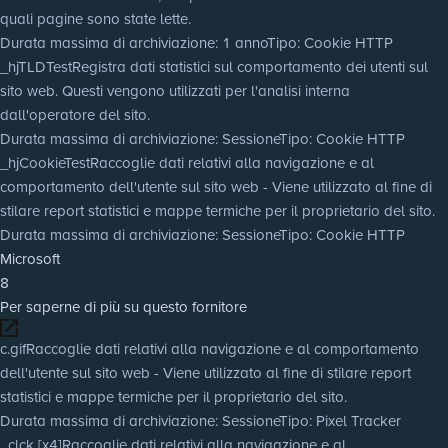
quali pagine sono state lette.
Durata massima di archiviazione
: 1 anno
Tipo
: Cookie HTTP
_hjTLDTest
Registra dati statistici sul comportamento dei utenti sul
sito web. Questi vengono utilizzati per l'analisi interna
dall'operatore del sito.
Durata massima di archiviazione
: Sessione
Tipo
: Cookie HTTP
_hjCookieTest
Raccoglie dati relativi alla navigazione e al
comportamento dell'utente sul sito web - Viene utilizzato al fine di
stilare report statistici e mappe termiche per il proprietario del sito.
Durata massima di archiviazione
: Sessione
Tipo
: Cookie HTTP
Microsoft
8
Per saperne di più su questo fornitore
c.gif
Raccoglie dati relativi alla navigazione e al comportamento
dell'utente sul sito web - Viene utilizzato al fine di stilare report
statistici e mappe termiche per il proprietario del sito.
Durata massima di archiviazione
: Sessione
Tipo
: Pixel Tracker
_clck [x4]
Raccoglie dati relativi alla navigazione e al