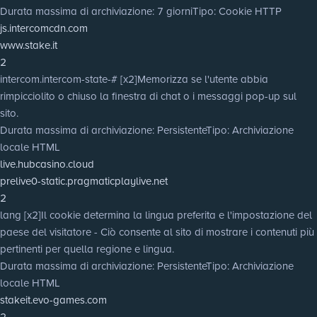
Durata massima di archiviazione
: 7 giorni
Tipo
: Cookie HTTP
js.intercomcdn.com
www.stake.it
2
intercom.intercom-state-# [x2]
Memorizza se l'utente abbia
rimpicciolito o chiuso la finestra di chat o i messaggi pop-up sul
sito.
Durata massima di archiviazione
: Persistente
Tipo
: Archiviazione
locale HTML
live.hubcasino.cloud
prelive0-static.pragmaticplaylive.net
2
lang [x2]
Il cookie determina la lingua preferita e l'impostazione del
paese del visitatore - Ciò consente al sito di mostrare i contenuti più
pertinenti per quella regione e lingua.
Durata massima di archiviazione
: Persistente
Tipo
: Archiviazione
locale HTML
stakeit.evo-games.com
2