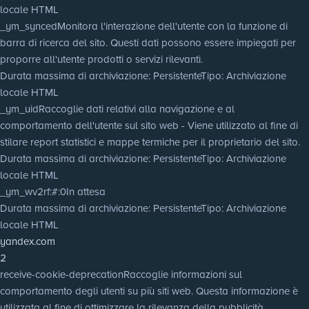
locale HTML
_ym_synced
Monitora l'interazione dell'utente con la funzione di
barra di ricerca del sito. Questi dati possono essere impiegati per
proporre all'utente prodotti o servizi rilevanti.
Durata massima di archiviazione
: Persistente
Tipo
: Archiviazione
locale HTML
_ym_uid
Raccoglie dati relativi alla navigazione e al
comportamento dell'utente sul sito web - Viene utilizzato al fine di
stilare report statistici e mappe termiche per il proprietario del sito.
Durata massima di archiviazione
: Persistente
Tipo
: Archiviazione
locale HTML
_ym_wv2rf:#:0
In attesa
Durata massima di archiviazione
: Persistente
Tipo
: Archiviazione
locale HTML
yandex.com
2
receive-cookie-deprecation
Raccoglie informazioni sul
comportamento degli utenti su più siti web. Questa informazione è
utilizzata al fine di ottimizzare la rilevanza della pubblicità.