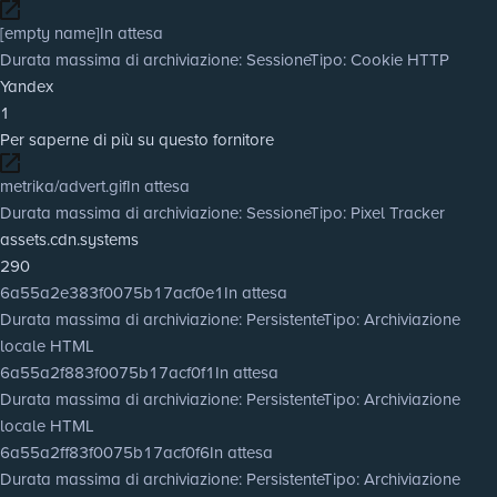
[empty name]
In attesa
Durata massima di archiviazione
: Sessione
Tipo
: Cookie HTTP
Yandex
1
Per saperne di più su questo fornitore
metrika/advert.gif
In attesa
Durata massima di archiviazione
: Sessione
Tipo
: Pixel Tracker
assets.cdn.systems
290
6a55a2e383f0075b17acf0e1
In attesa
Durata massima di archiviazione
: Persistente
Tipo
: Archiviazione
locale HTML
6a55a2f883f0075b17acf0f1
In attesa
Durata massima di archiviazione
: Persistente
Tipo
: Archiviazione
locale HTML
6a55a2ff83f0075b17acf0f6
In attesa
Durata massima di archiviazione
: Persistente
Tipo
: Archiviazione