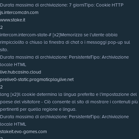
Durata massima di archiviazione
: 7 giorni
Tipo
: Cookie HTTP
js.intercomcdn.com
www.stake.it
2
intercom.intercom-state-# [x2]
Memorizza se l'utente abbia
rimpicciolito o chiuso la finestra di chat o i messaggi pop-up sul
sito.
Durata massima di archiviazione
: Persistente
Tipo
: Archiviazione
locale HTML
live.hubcasino.cloud
prelive0-static.pragmaticplaylive.net
2
lang [x2]
Il cookie determina la lingua preferita e l'impostazione del
paese del visitatore - Ciò consente al sito di mostrare i contenuti più
pertinenti per quella regione e lingua.
Durata massima di archiviazione
: Persistente
Tipo
: Archiviazione
locale HTML
stakeit.evo-games.com
2