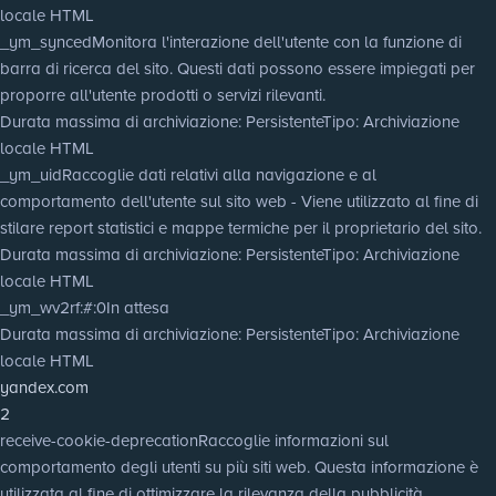
locale HTML
_ym_synced
Monitora l'interazione dell'utente con la funzione di
barra di ricerca del sito. Questi dati possono essere impiegati per
proporre all'utente prodotti o servizi rilevanti.
Durata massima di archiviazione
: Persistente
Tipo
: Archiviazione
locale HTML
_ym_uid
Raccoglie dati relativi alla navigazione e al
comportamento dell'utente sul sito web - Viene utilizzato al fine di
stilare report statistici e mappe termiche per il proprietario del sito.
Durata massima di archiviazione
: Persistente
Tipo
: Archiviazione
locale HTML
_ym_wv2rf:#:0
In attesa
Durata massima di archiviazione
: Persistente
Tipo
: Archiviazione
locale HTML
yandex.com
2
receive-cookie-deprecation
Raccoglie informazioni sul
comportamento degli utenti su più siti web. Questa informazione è
utilizzata al fine di ottimizzare la rilevanza della pubblicità.