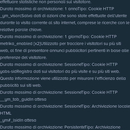
effettuare statistiche non personali sul visitatore.
Durata massima di archiviazione
: 1 anno
Tipo
: Cookie HTTP
_ym_visorc
Salva dati di azioni che sono state effettuate dell'utente
durante la visita corrente al sito internet, comprese le ricerche con le
relative parole chiave.
Durata massima di archiviazione
: 1 giorno
Tipo
: Cookie HTTP
metrika_enabled [x2]
Utilizzato per tracciare i visitatori su più siti
web, al fine di presentare annunci pubblicitari pertinenti in base alle
preferenze del visitatore.
Durata massima di archiviazione
: Sessione
Tipo
: Cookie HTTP
yabs-sid
Registra dati sui visitatori da più visite e su più siti web.
Questa informazione viene utilizzata per misurare l'efficienza della
pubblicità sui siti web.
Durata massima di archiviazione
: Sessione
Tipo
: Cookie HTTP
__ym_tab_guid
In attesa
Durata massima di archiviazione
: Sessione
Tipo
: Archiviazione locale
HTML
_ym#_lsid
In attesa
Durata massima di archiviazione
: Persistente
Tipo
: Archiviazione