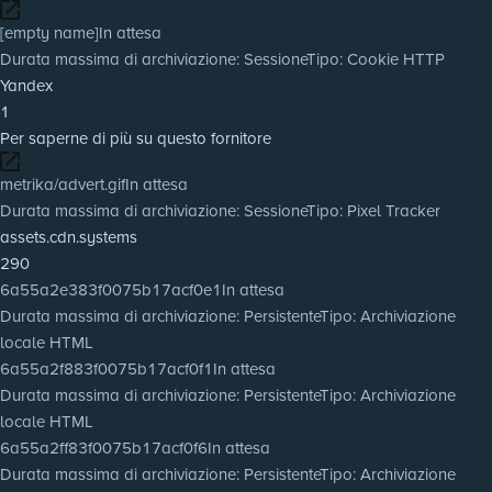
[empty name]
In attesa
Durata massima di archiviazione
: Sessione
Tipo
: Cookie HTTP
Yandex
1
Per saperne di più su questo fornitore
metrika/advert.gif
In attesa
Durata massima di archiviazione
: Sessione
Tipo
: Pixel Tracker
assets.cdn.systems
290
6a55a2e383f0075b17acf0e1
In attesa
Durata massima di archiviazione
: Persistente
Tipo
: Archiviazione
locale HTML
6a55a2f883f0075b17acf0f1
In attesa
Durata massima di archiviazione
: Persistente
Tipo
: Archiviazione
locale HTML
6a55a2ff83f0075b17acf0f6
In attesa
Durata massima di archiviazione
: Persistente
Tipo
: Archiviazione