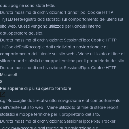
quali pagine sono state lette.
Durata massima di archiviazione
: 1 anno
Tipo
: Cookie HTTP
_hjTLDTest
Registra dati statistici sul comportamento dei utenti sul
sito web. Questi vengono utilizzati per l'analisi interna
dall'operatore del sito.
Durata massima di archiviazione
: Sessione
Tipo
: Cookie HTTP
_hjCookieTest
Raccoglie dati relativi alla navigazione e al
comportamento dell'utente sul sito web - Viene utilizzato al fine di
stilare report statistici e mappe termiche per il proprietario del sito.
Durata massima di archiviazione
: Sessione
Tipo
: Cookie HTTP
Microsoft
8
Per saperne di più su questo fornitore
c.gif
Raccoglie dati relativi alla navigazione e al comportamento
dell'utente sul sito web - Viene utilizzato al fine di stilare report
statistici e mappe termiche per il proprietario del sito.
Durata massima di archiviazione
: Sessione
Tipo
: Pixel Tracker
_clck [x4]
Raccoglie dati relativi alla navigazione e al