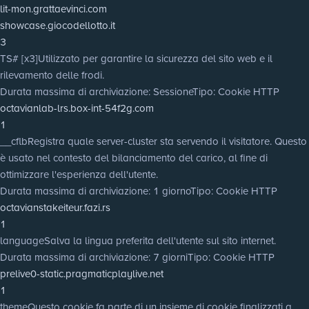
lit-mon.grattaevinci.com
showcase.giocodellotto.it
3
TS# [x3]
Utilizzato per garantire la sicurezza del sito web e il
rilevamento delle frodi.
Durata massima di archiviazione
: Sessione
Tipo
: Cookie HTTP
octavianlab-lrs.box-int-54f2g.com
1
__cflb
Registra quale server-cluster sta servendo il visitatore. Questo
è usato nel contesto del bilanciamento del carico, al fine di
ottimizzare l'esperienza dell'utente.
Durata massima di archiviazione
: 1 giorno
Tipo
: Cookie HTTP
octavianstakeiteur.fazi.rs
1
language
Salva la lingua preferita dell'utente sul sito internet.
Durata massima di archiviazione
: 7 giorni
Tipo
: Cookie HTTP
prelive0-static.pragmaticplaylive.net
1
theme
Questo cookie fa parte di un insieme di cookie finalizzati a