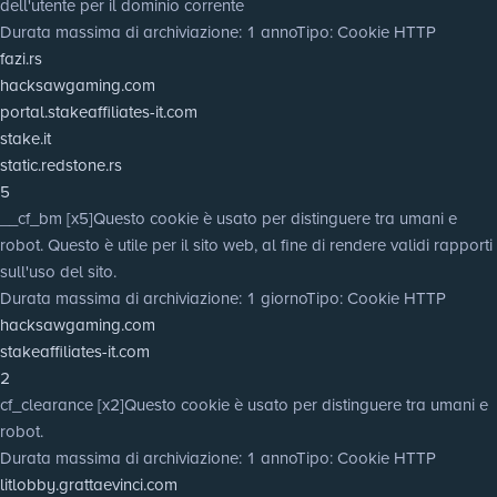
dell'utente per il dominio corrente
Durata massima di archiviazione
: 1 anno
Tipo
: Cookie HTTP
fazi.rs
hacksawgaming.com
portal.stakeaffiliates-it.com
stake.it
static.redstone.rs
5
__cf_bm [x5]
Questo cookie è usato per distinguere tra umani e
robot. Questo è utile per il sito web, al fine di rendere validi rapporti
sull'uso del sito.
Durata massima di archiviazione
: 1 giorno
Tipo
: Cookie HTTP
hacksawgaming.com
stakeaffiliates-it.com
2
cf_clearance [x2]
Questo cookie è usato per distinguere tra umani e
robot.
Durata massima di archiviazione
: 1 anno
Tipo
: Cookie HTTP
litlobby.grattaevinci.com