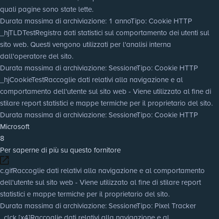
quali pagine sono state lette.
Durata massima di archiviazione
: 1 anno
Tipo
: Cookie HTTP
_hjTLDTest
Registra dati statistici sul comportamento dei utenti sul
sito web. Questi vengono utilizzati per l'analisi interna
dall'operatore del sito.
Durata massima di archiviazione
: Sessione
Tipo
: Cookie HTTP
_hjCookieTest
Raccoglie dati relativi alla navigazione e al
comportamento dell'utente sul sito web - Viene utilizzato al fine di
stilare report statistici e mappe termiche per il proprietario del sito.
Durata massima di archiviazione
: Sessione
Tipo
: Cookie HTTP
Microsoft
8
Per saperne di più su questo fornitore
c.gif
Raccoglie dati relativi alla navigazione e al comportamento
dell'utente sul sito web - Viene utilizzato al fine di stilare report
statistici e mappe termiche per il proprietario del sito.
Durata massima di archiviazione
: Sessione
Tipo
: Pixel Tracker
_clck [x4]
Raccoglie dati relativi alla navigazione e al