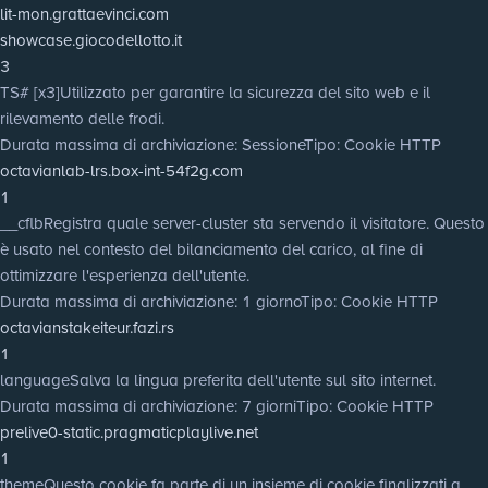
lit-mon.grattaevinci.com
showcase.giocodellotto.it
3
TS# [x3]
Utilizzato per garantire la sicurezza del sito web e il
rilevamento delle frodi.
Durata massima di archiviazione
: Sessione
Tipo
: Cookie HTTP
octavianlab-lrs.box-int-54f2g.com
1
__cflb
Registra quale server-cluster sta servendo il visitatore. Questo
è usato nel contesto del bilanciamento del carico, al fine di
ottimizzare l'esperienza dell'utente.
Durata massima di archiviazione
: 1 giorno
Tipo
: Cookie HTTP
octavianstakeiteur.fazi.rs
1
language
Salva la lingua preferita dell'utente sul sito internet.
Durata massima di archiviazione
: 7 giorni
Tipo
: Cookie HTTP
prelive0-static.pragmaticplaylive.net
1
theme
Questo cookie fa parte di un insieme di cookie finalizzati a