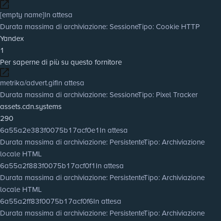
[empty name]
In attesa
Durata massima di archiviazione
: Sessione
Tipo
: Cookie HTTP
Yandex
1
Per saperne di più su questo fornitore
metrika/advert.gif
In attesa
Durata massima di archiviazione
: Sessione
Tipo
: Pixel Tracker
assets.cdn.systems
290
6a55a2e383f0075b17acf0e1
In attesa
Durata massima di archiviazione
: Persistente
Tipo
: Archiviazione
locale HTML
6a55a2f883f0075b17acf0f1
In attesa
Durata massima di archiviazione
: Persistente
Tipo
: Archiviazione
locale HTML
6a55a2ff83f0075b17acf0f6
In attesa
Durata massima di archiviazione
: Persistente
Tipo
: Archiviazione