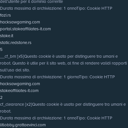
dell'utente per il dominio corrente
Durata massima di archiviazione
: 1 anno
Tipo
: Cookie HTTP
fazi.rs
hacksawgaming.com
portal.stakeaffiliates-it.com
stake.it
static.redstone.rs
5
__cf_bm [x5]
Questo cookie è usato per distinguere tra umani e
robot. Questo è utile per il sito web, al fine di rendere validi rapporti
sull'uso del sito.
Durata massima di archiviazione
: 1 giorno
Tipo
: Cookie HTTP
hacksawgaming.com
stakeaffiliates-it.com
2
cf_clearance [x2]
Questo cookie è usato per distinguere tra umani e
robot.
Durata massima di archiviazione
: 1 anno
Tipo
: Cookie HTTP
litlobby.grattaevinci.com