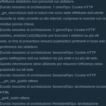
effettuare statistiche non personali sul visitatore.
Durata massima di archiviazione
: 1 anno
Tipo
: Cookie HTTP
_ym_visorc
Salva dati di azioni che sono state effettuate dell'utente
durante la visita corrente al sito internet, comprese le ricerche con le
relative parole chiave.
Durata massima di archiviazione
: 1 giorno
Tipo
: Cookie HTTP
metrika_enabled [x2]
Utilizzato per tracciare i visitatori su più siti
web, al fine di presentare annunci pubblicitari pertinenti in base alle
preferenze del visitatore.
Durata massima di archiviazione
: Sessione
Tipo
: Cookie HTTP
yabs-sid
Registra dati sui visitatori da più visite e su più siti web.
Questa informazione viene utilizzata per misurare l'efficienza della
pubblicità sui siti web.
Durata massima di archiviazione
: Sessione
Tipo
: Cookie HTTP
__ym_tab_guid
In attesa
Durata massima di archiviazione
: Sessione
Tipo
: Archiviazione locale
HTML
_ym#_lsid
In attesa
Durata massima di archiviazione
: Persistente
Tipo
: Archiviazione