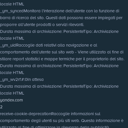
locale HTML
_ym_synced
Monitora l'interazione dell'utente con la funzione di
barra di ricerca del sito. Questi dati possono essere impiegati per
proporre all'utente prodotti o servizi rilevanti.
Durata massima di archiviazione
: Persistente
Tipo
: Archiviazione
locale HTML
_ym_uid
Raccoglie dati relativi alla navigazione e al
comportamento dell'utente sul sito web - Viene utilizzato al fine di
stilare report statistici e mappe termiche per il proprietario del sito.
Durata massima di archiviazione
: Persistente
Tipo
: Archiviazione
locale HTML
_ym_wv2rf:#:0
In attesa
Durata massima di archiviazione
: Persistente
Tipo
: Archiviazione
locale HTML
yandex.com
2
receive-cookie-deprecation
Raccoglie informazioni sul
comportamento degli utenti su più siti web. Questa informazione è
utilizzata al fine di ottimizzare la rilevanza della pubblicità.