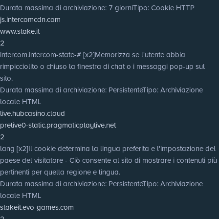
Durata massima di archiviazione
: 7 giorni
Tipo
: Cookie HTTP
js.intercomcdn.com
www.stake.it
2
intercom.intercom-state-# [x2]
Memorizza se l'utente abbia
rimpicciolito o chiuso la finestra di chat o i messaggi pop-up sul
sito.
Durata massima di archiviazione
: Persistente
Tipo
: Archiviazione
locale HTML
live.hubcasino.cloud
prelive0-static.pragmaticplaylive.net
2
lang [x2]
Il cookie determina la lingua preferita e l'impostazione del
paese del visitatore - Ciò consente al sito di mostrare i contenuti più
pertinenti per quella regione e lingua.
Durata massima di archiviazione
: Persistente
Tipo
: Archiviazione
locale HTML
stakeit.evo-games.com
2