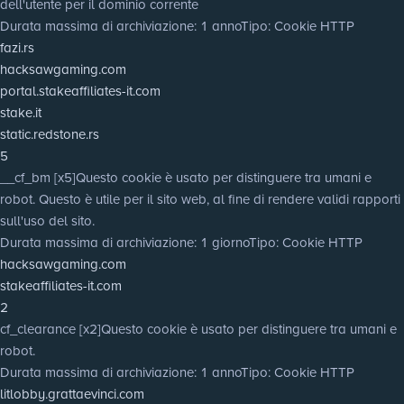
dell'utente per il dominio corrente
Durata massima di archiviazione
: 1 anno
Tipo
: Cookie HTTP
fazi.rs
hacksawgaming.com
portal.stakeaffiliates-it.com
stake.it
static.redstone.rs
5
__cf_bm [x5]
Questo cookie è usato per distinguere tra umani e
robot. Questo è utile per il sito web, al fine di rendere validi rapporti
sull'uso del sito.
Durata massima di archiviazione
: 1 giorno
Tipo
: Cookie HTTP
hacksawgaming.com
stakeaffiliates-it.com
2
cf_clearance [x2]
Questo cookie è usato per distinguere tra umani e
robot.
Durata massima di archiviazione
: 1 anno
Tipo
: Cookie HTTP
litlobby.grattaevinci.com