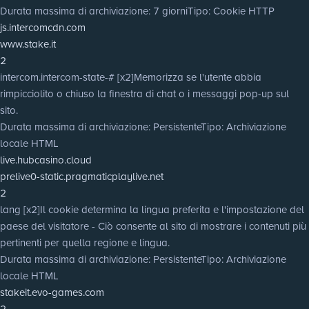
Durata massima di archiviazione
: 7 giorni
Tipo
: Cookie HTTP
js.intercomcdn.com
www.stake.it
2
intercom.intercom-state-# [x2]
Memorizza se l'utente abbia
rimpicciolito o chiuso la finestra di chat o i messaggi pop-up sul
sito.
Durata massima di archiviazione
: Persistente
Tipo
: Archiviazione
locale HTML
live.hubcasino.cloud
prelive0-static.pragmaticplaylive.net
2
lang [x2]
Il cookie determina la lingua preferita e l'impostazione del
paese del visitatore - Ciò consente al sito di mostrare i contenuti più
pertinenti per quella regione e lingua.
Durata massima di archiviazione
: Persistente
Tipo
: Archiviazione
locale HTML
stakeit.evo-games.com
2