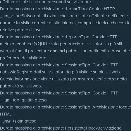
effettuare statistiche non personali sul visitatore.
Durata massima di archiviazione
: 1 anno
Tipo
: Cookie HTTP
_ym_visorc
Salva dati di azioni che sono state effettuate dell'utente
durante la visita corrente al sito internet, comprese le ricerche con le
relative parole chiave.
Durata massima di archiviazione
: 1 giorno
Tipo
: Cookie HTTP
metrika_enabled [x2]
Utilizzato per tracciare i visitatori su più siti
web, al fine di presentare annunci pubblicitari pertinenti in base alle
preferenze del visitatore.
Durata massima di archiviazione
: Sessione
Tipo
: Cookie HTTP
yabs-sid
Registra dati sui visitatori da più visite e su più siti web.
Questa informazione viene utilizzata per misurare l'efficienza della
pubblicità sui siti web.
Durata massima di archiviazione
: Sessione
Tipo
: Cookie HTTP
__ym_tab_guid
In attesa
Durata massima di archiviazione
: Sessione
Tipo
: Archiviazione locale
HTML
_ym#_lsid
In attesa
Durata massima di archiviazione
: Persistente
Tipo
: Archiviazione