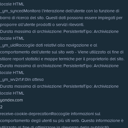
locale HTML
_ym_synced
Monitora l'interazione dell'utente con la funzione di
barra di ricerca del sito. Questi dati possono essere impiegati per
proporre all'utente prodotti o servizi rilevanti.
Durata massima di archiviazione
: Persistente
Tipo
: Archiviazione
locale HTML
_ym_uid
Raccoglie dati relativi alla navigazione e al
comportamento dell'utente sul sito web - Viene utilizzato al fine di
stilare report statistici e mappe termiche per il proprietario del sito.
Durata massima di archiviazione
: Persistente
Tipo
: Archiviazione
locale HTML
_ym_wv2rf:#:0
In attesa
Durata massima di archiviazione
: Persistente
Tipo
: Archiviazione
locale HTML
yandex.com
2
receive-cookie-deprecation
Raccoglie informazioni sul
comportamento degli utenti su più siti web. Questa informazione è
utilizzata al fine di ottimizzare la rilevanza della pubblicità.