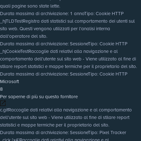
quali pagine sono state lette.
Durata massima di archiviazione
: 1 anno
Tipo
: Cookie HTTP
_hjTLDTest
Registra dati statistici sul comportamento dei utenti sul
sito web. Questi vengono utilizzati per l'analisi interna
dall'operatore del sito.
Durata massima di archiviazione
: Sessione
Tipo
: Cookie HTTP
_hjCookieTest
Raccoglie dati relativi alla navigazione e al
comportamento dell'utente sul sito web - Viene utilizzato al fine di
stilare report statistici e mappe termiche per il proprietario del sito.
Durata massima di archiviazione
: Sessione
Tipo
: Cookie HTTP
Microsoft
8
Per saperne di più su questo fornitore
c.gif
Raccoglie dati relativi alla navigazione e al comportamento
dell'utente sul sito web - Viene utilizzato al fine di stilare report
statistici e mappe termiche per il proprietario del sito.
Durata massima di archiviazione
: Sessione
Tipo
: Pixel Tracker
_clck [x4]
Raccoglie dati relativi alla navigazione e al