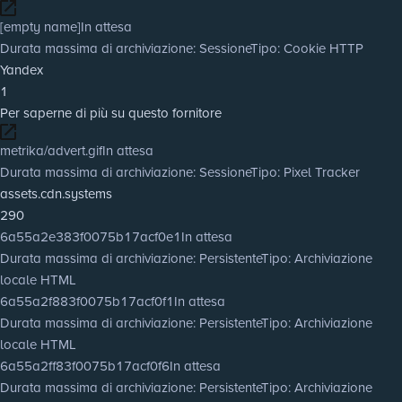
[empty name]
In attesa
Durata massima di archiviazione
: Sessione
Tipo
: Cookie HTTP
Yandex
1
Per saperne di più su questo fornitore
metrika/advert.gif
In attesa
Durata massima di archiviazione
: Sessione
Tipo
: Pixel Tracker
assets.cdn.systems
290
6a55a2e383f0075b17acf0e1
In attesa
Durata massima di archiviazione
: Persistente
Tipo
: Archiviazione
locale HTML
6a55a2f883f0075b17acf0f1
In attesa
Durata massima di archiviazione
: Persistente
Tipo
: Archiviazione
locale HTML
6a55a2ff83f0075b17acf0f6
In attesa
Durata massima di archiviazione
: Persistente
Tipo
: Archiviazione