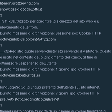
lit-mon.grattaevinci.com
showcase.giocodellotto.it
3
TS# [x3]
Utilizzato per garantire la sicurezza del sito web e il
rilevamento delle frodi.
Durata massima di archiviazione
: Sessione
Tipo
: Cookie HTTP
octavianlab-lrs.box-int-54f2g.com
1
__cflb
Registra quale server-cluster sta servendo il visitatore. Questo
è usato nel contesto del bilanciamento del carico, al fine di
ottimizzare l'esperienza dell'utente.
Durata massima di archiviazione
: 1 giorno
Tipo
: Cookie HTTP
octavianstakeiteur.fazi.rs
1
language
Salva la lingua preferita dell'utente sul sito internet.
Durata massima di archiviazione
: 7 giorni
Tipo
: Cookie HTTP
prelive0-static.pragmaticplaylive.net
1
theme
Questo cookie fa parte di un insieme di cookie finalizzati a