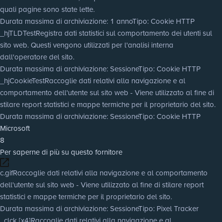
quali pagine sono state lette.
Durata massima di archiviazione
: 1 anno
Tipo
: Cookie HTTP
_hjTLDTest
Registra dati statistici sul comportamento dei utenti sul
sito web. Questi vengono utilizzati per l'analisi interna
dall'operatore del sito.
Durata massima di archiviazione
: Sessione
Tipo
: Cookie HTTP
_hjCookieTest
Raccoglie dati relativi alla navigazione e al
comportamento dell'utente sul sito web - Viene utilizzato al fine di
stilare report statistici e mappe termiche per il proprietario del sito.
Durata massima di archiviazione
: Sessione
Tipo
: Cookie HTTP
Microsoft
8
Per saperne di più su questo fornitore
c.gif
Raccoglie dati relativi alla navigazione e al comportamento
dell'utente sul sito web - Viene utilizzato al fine di stilare report
statistici e mappe termiche per il proprietario del sito.
Durata massima di archiviazione
: Sessione
Tipo
: Pixel Tracker
_clck [x4]
Raccoglie dati relativi alla navigazione e al