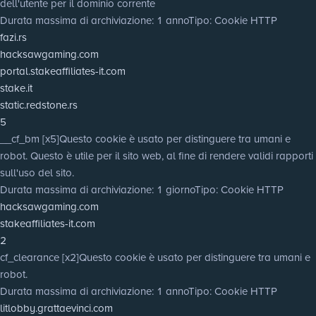
dell'utente per il dominio corrente
Durata massima di archiviazione
: 1 anno
Tipo
: Cookie HTTP
fazi.rs
hacksawgaming.com
portal.stakeaffiliates-it.com
stake.it
static.redstone.rs
5
__cf_bm [x5]
Questo cookie è usato per distinguere tra umani e
robot. Questo è utile per il sito web, al fine di rendere validi rapporti
sull'uso del sito.
Durata massima di archiviazione
: 1 giorno
Tipo
: Cookie HTTP
hacksawgaming.com
stakeaffiliates-it.com
2
cf_clearance [x2]
Questo cookie è usato per distinguere tra umani e
robot.
Durata massima di archiviazione
: 1 anno
Tipo
: Cookie HTTP
litlobby.grattaevinci.com