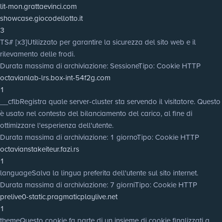
lit-mon.grattaevinci.com
showcase.giocodellotto.it
3
TS# [x3]
Utilizzato per garantire la sicurezza del sito web e il
rilevamento delle frodi.
Durata massima di archiviazione
: Sessione
Tipo
: Cookie HTTP
octavianlab-lrs.box-int-54f2g.com
1
__cflb
Registra quale server-cluster sta servendo il visitatore. Questo
è usato nel contesto del bilanciamento del carico, al fine di
ottimizzare l'esperienza dell'utente.
Durata massima di archiviazione
: 1 giorno
Tipo
: Cookie HTTP
octavianstakeiteur.fazi.rs
1
language
Salva la lingua preferita dell'utente sul sito internet.
Durata massima di archiviazione
: 7 giorni
Tipo
: Cookie HTTP
prelive0-static.pragmaticplaylive.net
1
theme
Questo cookie fa parte di un insieme di cookie finalizzati a