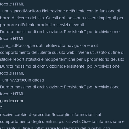
locale HTML
_ym_synced
Monitora l'interazione dell'utente con la funzione di
barra di ricerca del sito. Questi dati possono essere impiegati per
proporre all'utente prodotti o servizi rilevanti.
Durata massima di archiviazione
: Persistente
Tipo
: Archiviazione
locale HTML
_ym_uid
Raccoglie dati relativi alla navigazione e al
comportamento dell'utente sul sito web - Viene utilizzato al fine di
stilare report statistici e mappe termiche per il proprietario del sito.
Durata massima di archiviazione
: Persistente
Tipo
: Archiviazione
locale HTML
_ym_wv2rf:#:0
In attesa
Durata massima di archiviazione
: Persistente
Tipo
: Archiviazione
locale HTML
yandex.com
2
receive-cookie-deprecation
Raccoglie informazioni sul
comportamento degli utenti su più siti web. Questa informazione è
utilizzata al fine di ottimizzare la rilevanza della pubblicità.