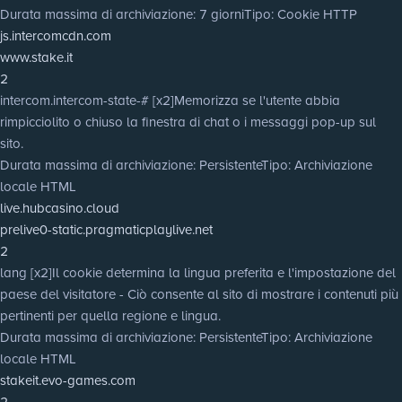
Durata massima di archiviazione
: 7 giorni
Tipo
: Cookie HTTP
js.intercomcdn.com
www.stake.it
2
intercom.intercom-state-# [x2]
Memorizza se l'utente abbia
rimpicciolito o chiuso la finestra di chat o i messaggi pop-up sul
sito.
Durata massima di archiviazione
: Persistente
Tipo
: Archiviazione
locale HTML
live.hubcasino.cloud
prelive0-static.pragmaticplaylive.net
2
lang [x2]
Il cookie determina la lingua preferita e l'impostazione del
paese del visitatore - Ciò consente al sito di mostrare i contenuti più
pertinenti per quella regione e lingua.
Durata massima di archiviazione
: Persistente
Tipo
: Archiviazione
locale HTML
stakeit.evo-games.com
2