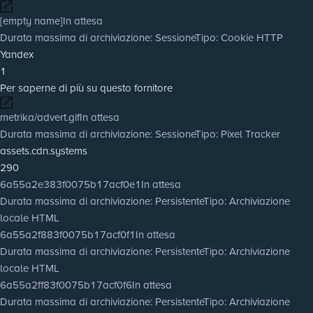
[empty name]
In attesa
Durata massima di archiviazione
: Sessione
Tipo
: Cookie HTTP
Yandex
1
Per saperne di più su questo fornitore
metrika/advert.gif
In attesa
Durata massima di archiviazione
: Sessione
Tipo
: Pixel Tracker
assets.cdn.systems
290
6a55a2e383f0075b17acf0e1
In attesa
Durata massima di archiviazione
: Persistente
Tipo
: Archiviazione
locale HTML
6a55a2f883f0075b17acf0f1
In attesa
Durata massima di archiviazione
: Persistente
Tipo
: Archiviazione
locale HTML
6a55a2ff83f0075b17acf0f6
In attesa
Durata massima di archiviazione
: Persistente
Tipo
: Archiviazione