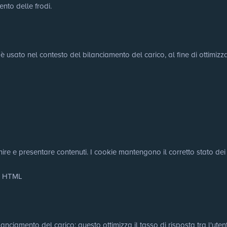
ento delle frodi.
 è usato nel contesto del bilanciamento del carico, al fine di ottimizza
nire e presentare contenuti. I cookie mantengono il corretto stato dei f
le HTML
nciamento del carico: questo ottimizza il tasso di risposta tra l'utente 