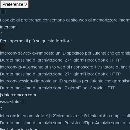
Preferenze
9
I cookie di preferenza consentono al sito web di memorizzare informaz
Intercom
3
Per saperne di più su questo fornitore
intercom-device-id-#
Imposta un ID specifico per l'utente che garantis
Durata massima di archiviazione
: 271 giorni
Tipo
: Cookie HTTP
intercom-id-#
Consente al sito web di riconoscere il visitatore al fine 
Durata massima di archiviazione
: 271 giorni
Tipo
: Cookie HTTP
intercom-session-#
Imposta un ID specifico per l'utente che garantisc
Durata massima di archiviazione
: 7 giorni
Tipo
: Cookie HTTP
js.intercomcdn.com
www.stake.it
2
intercom.intercom-state-# [x2]
Memorizza se l'utente abbia rimpiccioli
Durata massima di archiviazione
: Persistente
Tipo
: Archiviazione lo
live.hubcasino.cloud