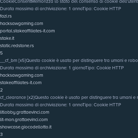
CookieConsent
Memorizza lo stato del consenso ai cookie dell'utent
Durata massima di archiviazione
: 1 anno
Tipo
: Cookie HTTP
fazi.rs
hacksawgaming.com
portal.stakeaffiliates-it.com
stake.it
static.redstone.rs
5
__cf_bm [x5]
Questo cookie è usato per distinguere tra umani e robot. Q
Durata massima di archiviazione
: 1 giorno
Tipo
: Cookie HTTP
hacksawgaming.com
stakeaffiliates-it.com
2
cf_clearance [x2]
Questo cookie è usato per distinguere tra umani e 
Durata massima di archiviazione
: 1 anno
Tipo
: Cookie HTTP
litlobby.grattaevinci.com
lit-mon.grattaevinci.com
showcase.giocodellotto.it
3