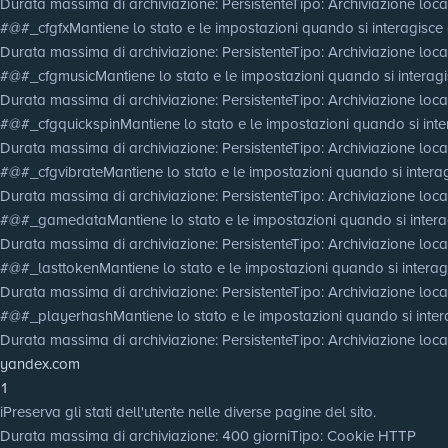
Durata massima di archiviazione
: Persistente
Tipo
: Archiviazione lo
#@#_cfgfx
Mantiene lo stato e le impostazioni quando si interagisce c
Durata massima di archiviazione
: Persistente
Tipo
: Archiviazione lo
#@#_cfgmusic
Mantiene lo stato e le impostazioni quando si interagis
Durata massima di archiviazione
: Persistente
Tipo
: Archiviazione lo
#@#_cfgquickspin
Mantiene lo stato e le impostazioni quando si inter
Durata massima di archiviazione
: Persistente
Tipo
: Archiviazione lo
#@#_cfgvibrate
Mantiene lo stato e le impostazioni quando si interag
Durata massima di archiviazione
: Persistente
Tipo
: Archiviazione lo
#@#_gamedata
Mantiene lo stato e le impostazioni quando si interag
Durata massima di archiviazione
: Persistente
Tipo
: Archiviazione lo
#@#_lasttoken
Mantiene lo stato e le impostazioni quando si interagi
Durata massima di archiviazione
: Persistente
Tipo
: Archiviazione lo
#@#_playerhash
Mantiene lo stato e le impostazioni quando si intera
Durata massima di archiviazione
: Persistente
Tipo
: Archiviazione lo
yandex.com
1
i
Preserva gli stati dell'utente nelle diverse pagine del sito.
Durata massima di archiviazione
: 400 giorni
Tipo
: Cookie HTTP