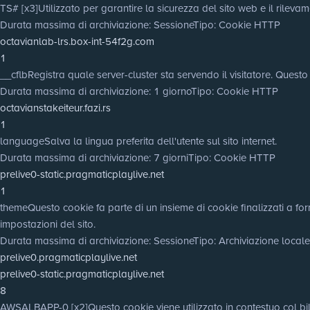
TS# [x3]
Utilizzato per garantire la sicurezza del sito web e il rilevam
Durata massima di archiviazione
: Sessione
Tipo
: Cookie HTTP
octavianlab-lrs.box-int-54f2g.com
1
__cflb
Registra quale server-cluster sta servendo il visitatore. Questo
Durata massima di archiviazione
: 1 giorno
Tipo
: Cookie HTTP
octavianstakeiteur.fazi.rs
1
language
Salva la lingua preferita dell'utente sul sito internet.
Durata massima di archiviazione
: 7 giorni
Tipo
: Cookie HTTP
prelive0-static.pragmaticplaylive.net
1
theme
Questo cookie fa parte di un insieme di cookie finalizzati a for
impostazioni del sito.
Durata massima di archiviazione
: Sessione
Tipo
: Archiviazione loca
prelive0.pragmaticplaylive.net
prelive0-static.pragmaticplaylive.net
8
AWSALBAPP-0 [x2]
Questo cookie viene utilizzato in contestuo col bila