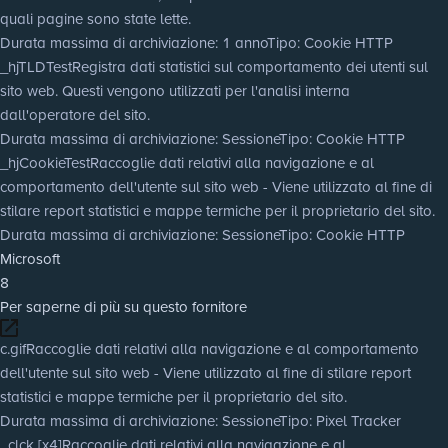
quali pagine sono state lette.
Durata massima di archiviazione
: 1 anno
Tipo
: Cookie HTTP
_hjTLDTest
Registra dati statistici sul comportamento dei utenti sul
sito web. Questi vengono utilizzati per l'analisi interna
dall'operatore del sito.
Durata massima di archiviazione
: Sessione
Tipo
: Cookie HTTP
_hjCookieTest
Raccoglie dati relativi alla navigazione e al
comportamento dell'utente sul sito web - Viene utilizzato al fine di
stilare report statistici e mappe termiche per il proprietario del sito.
Durata massima di archiviazione
: Sessione
Tipo
: Cookie HTTP
Microsoft
8
Per saperne di più su questo fornitore
c.gif
Raccoglie dati relativi alla navigazione e al comportamento
dell'utente sul sito web - Viene utilizzato al fine di stilare report
statistici e mappe termiche per il proprietario del sito.
Durata massima di archiviazione
: Sessione
Tipo
: Pixel Tracker
_clck [x4]
Raccoglie dati relativi alla navigazione e al