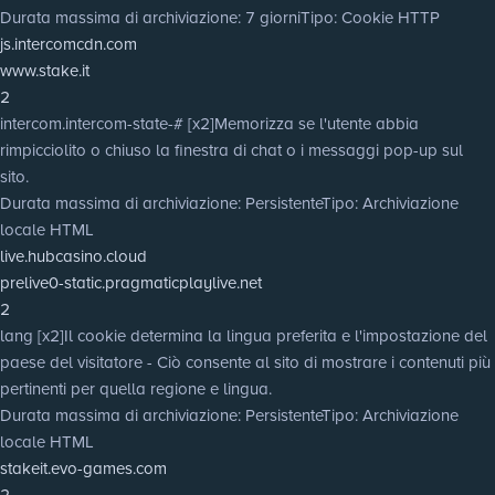
Durata massima di archiviazione
: 7 giorni
Tipo
: Cookie HTTP
js.intercomcdn.com
www.stake.it
2
intercom.intercom-state-# [x2]
Memorizza se l'utente abbia
rimpicciolito o chiuso la finestra di chat o i messaggi pop-up sul
sito.
Durata massima di archiviazione
: Persistente
Tipo
: Archiviazione
locale HTML
live.hubcasino.cloud
prelive0-static.pragmaticplaylive.net
2
lang [x2]
Il cookie determina la lingua preferita e l'impostazione del
paese del visitatore - Ciò consente al sito di mostrare i contenuti più
pertinenti per quella regione e lingua.
Durata massima di archiviazione
: Persistente
Tipo
: Archiviazione
locale HTML
stakeit.evo-games.com
2