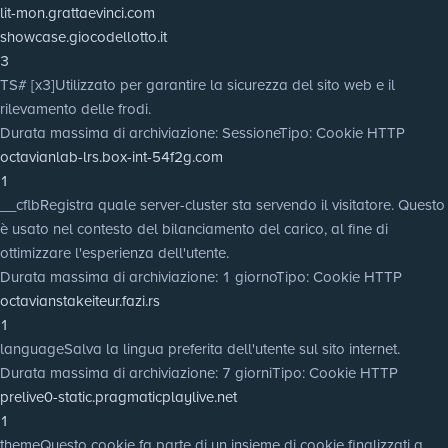
lit-mon.grattaevinci.com
showcase.giocodellotto.it
3
TS# [x3]
Utilizzato per garantire la sicurezza del sito web e il
rilevamento delle frodi.
Durata massima di archiviazione
: Sessione
Tipo
: Cookie HTTP
octavianlab-lrs.box-int-54f2g.com
1
__cflb
Registra quale server-cluster sta servendo il visitatore. Questo
è usato nel contesto del bilanciamento del carico, al fine di
ottimizzare l'esperienza dell'utente.
Durata massima di archiviazione
: 1 giorno
Tipo
: Cookie HTTP
octavianstakeiteur.fazi.rs
1
language
Salva la lingua preferita dell'utente sul sito internet.
Durata massima di archiviazione
: 7 giorni
Tipo
: Cookie HTTP
prelive0-static.pragmaticplaylive.net
1
theme
Questo cookie fa parte di un insieme di cookie finalizzati a