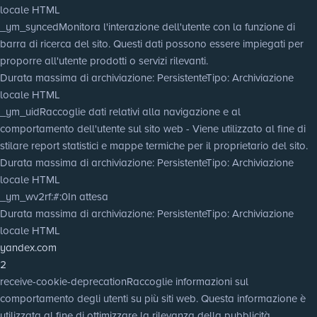
locale HTML
_ym_synced
Monitora l'interazione dell'utente con la funzione di
barra di ricerca del sito. Questi dati possono essere impiegati per
proporre all'utente prodotti o servizi rilevanti.
Durata massima di archiviazione
: Persistente
Tipo
: Archiviazione
locale HTML
_ym_uid
Raccoglie dati relativi alla navigazione e al
comportamento dell'utente sul sito web - Viene utilizzato al fine di
stilare report statistici e mappe termiche per il proprietario del sito.
Durata massima di archiviazione
: Persistente
Tipo
: Archiviazione
locale HTML
_ym_wv2rf:#:0
In attesa
Durata massima di archiviazione
: Persistente
Tipo
: Archiviazione
locale HTML
yandex.com
2
receive-cookie-deprecation
Raccoglie informazioni sul
comportamento degli utenti su più siti web. Questa informazione è
utilizzata al fine di ottimizzare la rilevanza della pubblicità.