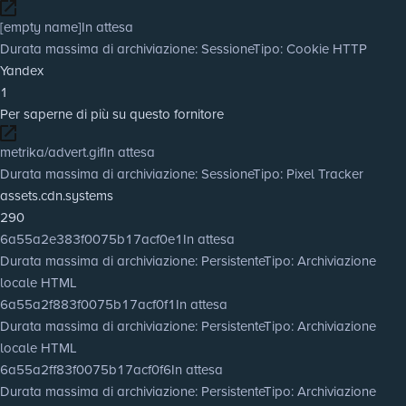
[empty name]
In attesa
Durata massima di archiviazione
: Sessione
Tipo
: Cookie HTTP
Yandex
1
Per saperne di più su questo fornitore
metrika/advert.gif
In attesa
Durata massima di archiviazione
: Sessione
Tipo
: Pixel Tracker
assets.cdn.systems
290
6a55a2e383f0075b17acf0e1
In attesa
Durata massima di archiviazione
: Persistente
Tipo
: Archiviazione
locale HTML
6a55a2f883f0075b17acf0f1
In attesa
Durata massima di archiviazione
: Persistente
Tipo
: Archiviazione
locale HTML
6a55a2ff83f0075b17acf0f6
In attesa
Durata massima di archiviazione
: Persistente
Tipo
: Archiviazione