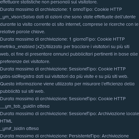
effettuare statistiche non personali sul visitatore.
Durata massima di archiviazione
: 1 anno
Tipo
: Cookie HTTP
_ym_visorc
Salva dati di azioni che sono state effettuate dell'utente
durante la visita corrente al sito internet, comprese le ricerche con le
relative parole chiave.
Durata massima di archiviazione
: 1 giorno
Tipo
: Cookie HTTP
metrika_enabled [x2]
Utilizzato per tracciare i visitatori su più siti
web, al fine di presentare annunci pubblicitari pertinenti in base alle
preferenze del visitatore.
Durata massima di archiviazione
: Sessione
Tipo
: Cookie HTTP
yabs-sid
Registra dati sui visitatori da più visite e su più siti web.
Questa informazione viene utilizzata per misurare l'efficienza della
pubblicità sui siti web.
Durata massima di archiviazione
: Sessione
Tipo
: Cookie HTTP
__ym_tab_guid
In attesa
Durata massima di archiviazione
: Sessione
Tipo
: Archiviazione locale
HTML
_ym#_lsid
In attesa
Durata massima di archiviazione
: Persistente
Tipo
: Archiviazione