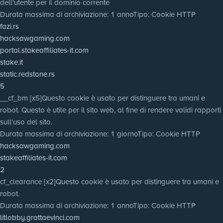
dell'utente per il dominio corrente
Durata massima di archiviazione
: 1 anno
Tipo
: Cookie HTTP
fazi.rs
hacksawgaming.com
portal.stakeaffiliates-it.com
stake.it
static.redstone.rs
5
__cf_bm [x5]
Questo cookie è usato per distinguere tra umani e
robot. Questo è utile per il sito web, al fine di rendere validi rapporti
sull'uso del sito.
Durata massima di archiviazione
: 1 giorno
Tipo
: Cookie HTTP
hacksawgaming.com
stakeaffiliates-it.com
2
cf_clearance [x2]
Questo cookie è usato per distinguere tra umani e
robot.
Durata massima di archiviazione
: 1 anno
Tipo
: Cookie HTTP
litlobby.grattaevinci.com